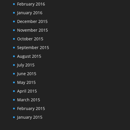
February 2016
January 2016
December 2015
November 2015
October 2015
September 2015
August 2015
July 2015
June 2015
May 2015
April 2015
March 2015
February 2015
January 2015