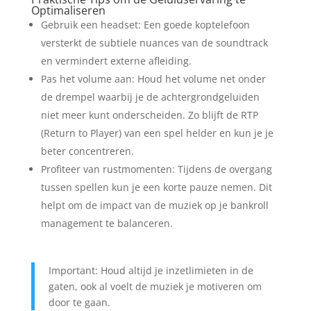
Optimaliseren
Gebruik een headset: Een goede koptelefoon
versterkt de subtiele nuances van de soundtrack
en vermindert externe afleiding.
Pas het volume aan: Houd het volume net onder
de drempel waarbij je de achtergrondgeluiden
niet meer kunt onderscheiden. Zo blijft de RTP
(Return to Player) van een spel helder en kun je je
beter concentreren.
Profiteer van rustmomenten: Tijdens de overgang
tussen spellen kun je een korte pauze nemen. Dit
helpt om de impact van de muziek op je bankroll
management te balanceren.
Important: Houd altijd je inzetlimieten in de
gaten, ook al voelt de muziek je motiveren om
door te gaan.