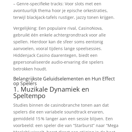
– Genre‑specifieke tracks: Voor slots met een
avontuurlijk thema hoor je epische orkestraties,
terwijl blackjack‑tafels rustiger, jazzy tonen krijgen.
Vergelijking: Een populaire rival, CasinoNova,
gebruikt één enkele achtergrondtrack voor alle
spellen. Hierdoor kan de sfeer soms eentonig
aanvoelen, vooral tijdens lange speelsessies.
Hiddenjack Casino daarentegen, biedt een
gepersonaliseerde audio‑ervaring die spelers
betrokken houdt.
Belangrijkste Geluidselementen en Hun Effect
op Spelers
1. Muzikale Dynamiek en
Speltempo
Studies binnen de casinobranche tonen aan dat
spelers die een variabele soundtrack ervaren,
gemiddeld 15 % langer aan een sessie blijven. Een
voorbeeld: een speler die van “Starburst” naar “Mega