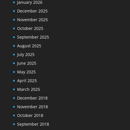
January 2026
December 2025
November 2025
October 2025
September 2025
August 2025
July 2025
June 2025
May 2025
April 2025
March 2025
December 2018
November 2018
October 2018
September 2018