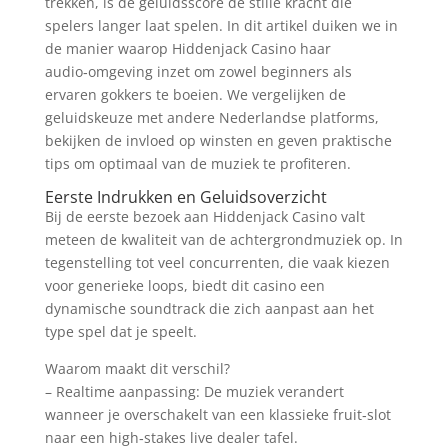
trekken, is de geluidsscore de stille kracht die
spelers langer laat spelen. In dit artikel duiken we in
de manier waarop Hiddenjack Casino haar
audio‑omgeving inzet om zowel beginners als
ervaren gokkers te boeien. We vergelijken de
geluidskeuze met andere Nederlandse platforms,
bekijken de invloed op winsten en geven praktische
tips om optimaal van de muziek te profiteren.
Eerste Indrukken en Geluidsoverzicht
Bij de eerste bezoek aan Hiddenjack Casino valt
meteen de kwaliteit van de achtergrondmuziek op. In
tegenstelling tot veel concurrenten, die vaak kiezen
voor generieke loops, biedt dit casino een
dynamische soundtrack die zich aanpast aan het
type spel dat je speelt.
Waarom maakt dit verschil?
– Realtime aanpassing: De muziek verandert
wanneer je overschakelt van een klassieke fruit‑slot
naar een high‑stakes live dealer tafel.