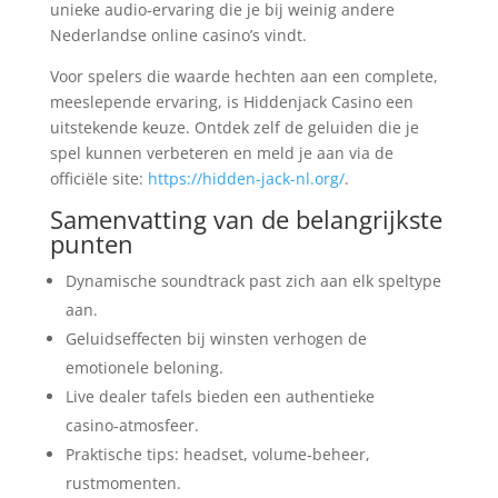
unieke audio‑ervaring die je bij weinig andere
Nederlandse online casino’s vindt.
Voor spelers die waarde hechten aan een complete,
meeslepende ervaring, is Hiddenjack Casino een
uitstekende keuze. Ontdek zelf de geluiden die je
spel kunnen verbeteren en meld je aan via de
officiële site:
https://hidden-jack-nl.org/
.
Samenvatting van de belangrijkste
punten
Dynamische soundtrack past zich aan elk speltype
aan.
Geluidseffecten bij winsten verhogen de
emotionele beloning.
Live dealer tafels bieden een authentieke
casino‑atmosfeer.
Praktische tips: headset, volume‑beheer,
rustmomenten.