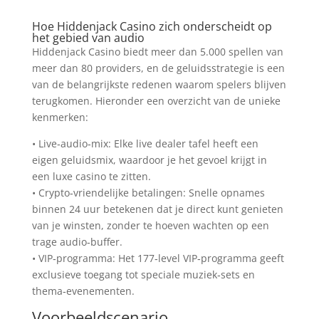
Hoe Hiddenjack Casino zich onderscheidt op
het gebied van audio
Hiddenjack Casino biedt meer dan 5.000 spellen van
meer dan 80 providers, en de geluidsstrategie is een
van de belangrijkste redenen waarom spelers blijven
terugkomen. Hieronder een overzicht van de unieke
kenmerken:
• Live‑audio‑mix: Elke live dealer tafel heeft een
eigen geluidsmix, waardoor je het gevoel krijgt in
een luxe casino te zitten.
• Crypto‑vriendelijke betalingen: Snelle opnames
binnen 24 uur betekenen dat je direct kunt genieten
van je winsten, zonder te hoeven wachten op een
trage audio‑buffer.
• VIP‑programma: Het 177‑level VIP‑programma geeft
exclusieve toegang tot speciale muziek‑sets en
thema‑evenementen.
Voorbeeldscenario