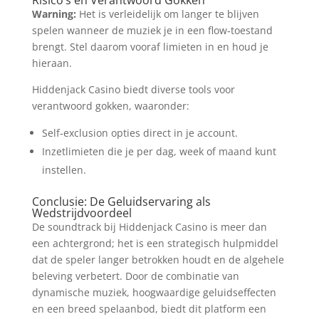
Risico’s en Verantwoord Gokken
Warning:
Het is verleidelijk om langer te blijven
spelen wanneer de muziek je in een flow‑toestand
brengt. Stel daarom vooraf limieten in en houd je
hieraan.
Hiddenjack Casino biedt diverse tools voor
verantwoord gokken, waaronder:
Self‑exclusion opties direct in je account.
Inzetlimieten die je per dag, week of maand kunt
instellen.
Conclusie: De Geluidservaring als
Wedstrijdvoordeel
De soundtrack bij Hiddenjack Casino is meer dan
een achtergrond; het is een strategisch hulpmiddel
dat de speler langer betrokken houdt en de algehele
beleving verbetert. Door de combinatie van
dynamische muziek, hoogwaardige geluidseffecten
en een breed spelaanbod, biedt dit platform een