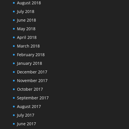
August 2018
July 2018
June 2018
May 2018
April 2018
March 2018
February 2018
January 2018
December 2017
November 2017
October 2017
September 2017
August 2017
July 2017
June 2017