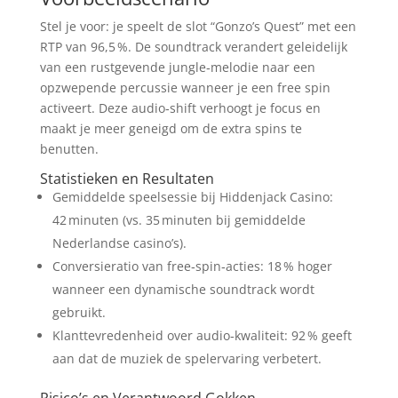
Stel je voor: je speelt de slot “Gonzo’s Quest” met een
RTP van 96,5 %. De soundtrack verandert geleidelijk
van een rustgevende jungle‑melodie naar een
opzwepende percussie wanneer je een free spin
activeert. Deze audio‑shift verhoogt je focus en
maakt je meer geneigd om de extra spins te
benutten.
Statistieken en Resultaten
Gemiddelde speelsessie bij Hiddenjack Casino:
42 minuten (vs. 35 minuten bij gemiddelde
Nederlandse casino’s).
Conversieratio van free‑spin‑acties: 18 % hoger
wanneer een dynamische soundtrack wordt
gebruikt.
Klanttevredenheid over audio‑kwaliteit: 92 % geeft
aan dat de muziek de spelervaring verbetert.