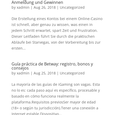
Anmeldung und Gewinnen
by
xadmin
|
Aug 26, 2018
|
Uncategorized
Die Erstellung eines Kontos bei einem Online-Casino
ist schnell, aber genau zu wissen, was einen in
jedem Schritt erwartet, spart Zeit und Frustration.
Dieser Leitfaden führt Sie durch die praktischen
Abläufe bei Starvegas, von der Vorbereitung bis zur
ersten...
Guía práctica de Betway: registro, bonos y
consejos
by
xadmin
|
Aug 25, 2018
|
Uncategorized
La mayoría de las guías de iGaming son vagas. Esta
no lo es: cada paso aquí es específico, procesable y
basado en cómo funciona realmente la
plataforma.Requisitos previosSer mayor de edad
(18+ o según tu jurisdicción).Tener una conexión a
Internet estable.Dispositivo...