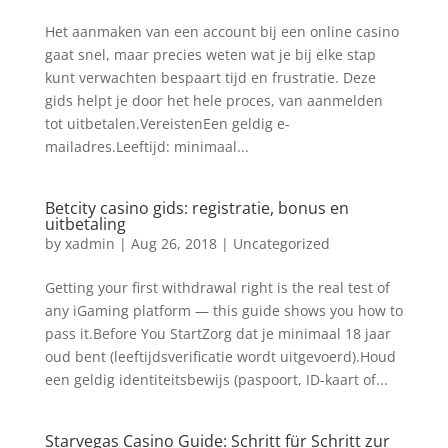
Het aanmaken van een account bij een online casino
gaat snel, maar precies weten wat je bij elke stap
kunt verwachten bespaart tijd en frustratie. Deze
gids helpt je door het hele proces, van aanmelden
tot uitbetalen.VereistenEen geldig e-
mailadres.Leeftijd: minimaal...
Betcity casino gids: registratie, bonus en
uitbetaling
by
xadmin
|
Aug 26, 2018
|
Uncategorized
Getting your first withdrawal right is the real test of
any iGaming platform — this guide shows you how to
pass it.Before You StartZorg dat je minimaal 18 jaar
oud bent (leeftijdsverificatie wordt uitgevoerd).Houd
een geldig identiteitsbewijs (paspoort, ID-kaart of...
Starvegas Casino Guide: Schritt für Schritt zur