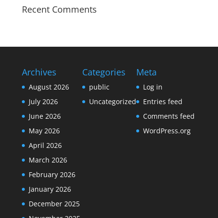
Recent Comments
Archives
Categories
Meta
August 2026
public
Log in
July 2026
Uncategorized
Entries feed
June 2026
Comments feed
May 2026
WordPress.org
April 2026
March 2026
February 2026
January 2026
December 2025