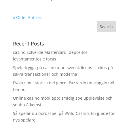
« Older Entries
Recent Posts
casino Solverde Mastercard: depósitos,
levantamentos e taxas
Spela tryggt på casino utan svensk licens – fokus på
säkra transaktioner och moderna
Evoluzione storica del gioco d'azzardo un viaggio nel
tempo
Online casino mobilapp: smidig spelupplevelse och
snabb åtkomst
Så spelar du bordsspel på iWild Casino: En guide för
nya spelare