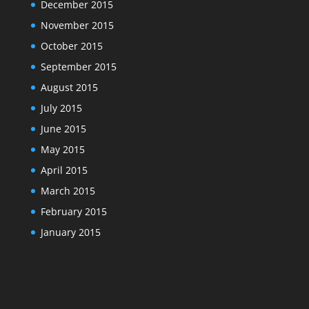
December 2015
November 2015
October 2015
September 2015
August 2015
July 2015
June 2015
May 2015
April 2015
March 2015
February 2015
January 2015