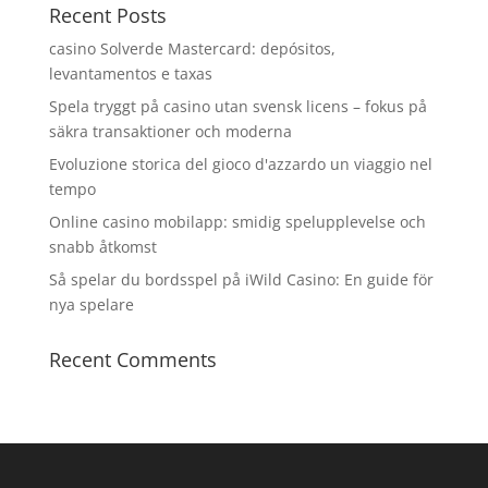
Recent Posts
casino Solverde Mastercard: depósitos,
levantamentos e taxas
Spela tryggt på casino utan svensk licens – fokus på
säkra transaktioner och moderna
Evoluzione storica del gioco d'azzardo un viaggio nel
tempo
Online casino mobilapp: smidig spelupplevelse och
snabb åtkomst
Så spelar du bordsspel på iWild Casino: En guide för
nya spelare
Recent Comments