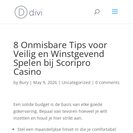
8 Onmisbare Tips voor
Veilig en Winstgevend
Spelen bij Scoripro
Casino
by
Bury
|
May 9, 2026
|
Uncategorized
|
0 comments
Een solide budget is de basis van elke goede
gokervaring. Bepaal van tevoren hoeveel je wilt
inzetten en houd je hier strikt aan.
Stel een maandelijkse limiet in die je comfortabel