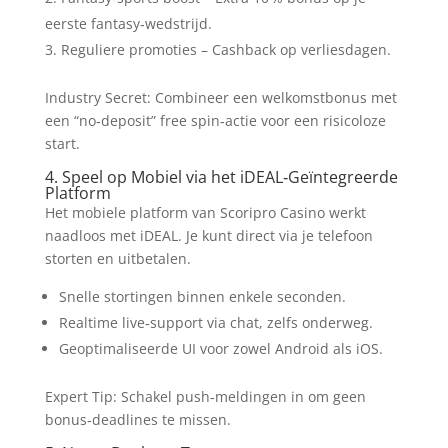
eerste fantasy‑wedstrijd.
Reguliere promoties – Cashback op verliesdagen.
Industry Secret: Combineer een welkomstbonus met
een “no‑deposit” free spin‑actie voor een risicoloze
start.
4. Speel op Mobiel via het iDEAL‑Geïntegreerde
Platform
Het mobiele platform van Scoripro Casino werkt
naadloos met iDEAL. Je kunt direct via je telefoon
storten en uitbetalen.
Snelle stortingen binnen enkele seconden.
Realtime live‑support via chat, zelfs onderweg.
Geoptimaliseerde UI voor zowel Android als iOS.
Expert Tip: Schakel push‑meldingen in om geen
bonus‑deadlines te missen.