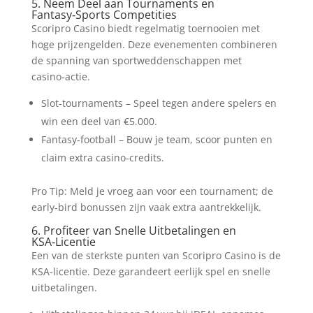
5. Neem Deel aan Tournaments en
Fantasy‑Sports Competities
Scoripro Casino biedt regelmatig toernooien met
hoge prijzengelden. Deze evenementen combineren
de spanning van sportweddenschappen met
casino‑actie.
Slot‑tournaments – Speel tegen andere spelers en
win een deel van €5.000.
Fantasy‑football – Bouw je team, scoor punten en
claim extra casino‑credits.
Pro Tip: Meld je vroeg aan voor een tournament; de
early‑bird bonussen zijn vaak extra aantrekkelijk.
6. Profiteer van Snelle Uitbetalingen en
KSA‑Licentie
Een van de sterkste punten van Scoripro Casino is de
KSA‑licentie. Deze garandeert eerlijk spel en snelle
uitbetalingen.