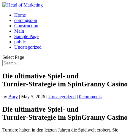
Home
comingsoon
Construction
Main
Sample Page
public
Uncategorized
Select Page
Die ultimative Spiel‑ und
Turnier‑Strategie im SpinGranny Casino
by
Bury
|
May 5, 2026
|
Uncategorized
|
0 comments
Die ultimative Spiel‑ und
Turnier‑Strategie im SpinGranny Casino
Turniere haben in den letzten Jahren die Spielwelt erobert. Sie