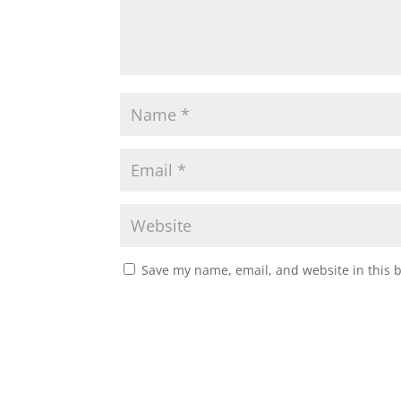
Save my name, email, and website in this 