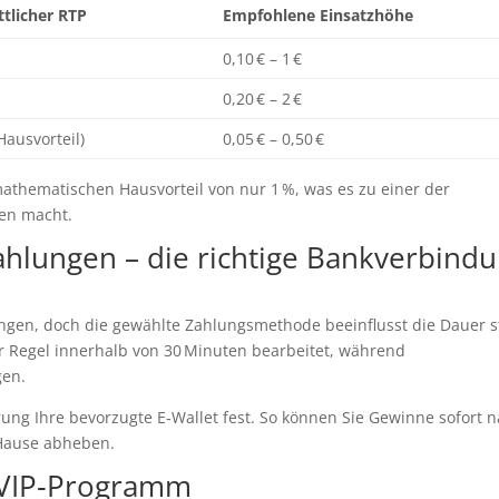
tlicher RTP
Empfohlene Einsatzhöhe
0,10 € – 1 €
0,20 € – 2 €
Hausvorteil)
0,05 € – 0,50 €
athematischen Hausvorteil von nur 1 %, was es zu einer der
men macht.
ahlungen – die richtige Bankverbind
gen, doch die gewählte Zahlungsmethode beeinflusst die Dauer s
der Regel innerhalb von 30 Minuten bearbeitet, während
gen.
erung Ihre bevorzugte E‑Wallet fest. So können Sie Gewinne sofort 
 Hause abheben.
e VIP‑Programm