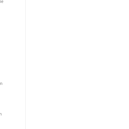
ie
en
m