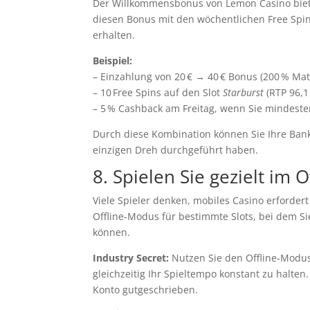
Der Willkommensbonus von Lemon Casino biete
diesen Bonus mit den wöchentlichen Free Sp
erhalten.
Beispiel:
– Einzahlung von 20 € → 40 € Bonus (200 % Mat
– 10 Free Spins auf den Slot
Starburst
(RTP 96,1
– 5 % Cashback am Freitag, wenn Sie mindeste
Durch diese Kombination können Sie Ihre Bank
einzigen Dreh durchgeführt haben.
8. Spielen Sie gezielt im
Viele Spieler denken, mobiles Casino erforde
Offline‑Modus für bestimmte Slots, bei dem Si
können.
Industry Secret:
Nutzen Sie den Offline‑Modu
gleichzeitig Ihr Spieltempo konstant zu halte
Konto gutgeschrieben.