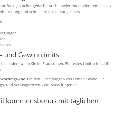
nur für High Roller gedacht. Auch Spieler mit moderatem Einsatz
denbetreuung und schnellere Auszahlungslimits.
e:
dingungen
olen
ackpots
st‑ und Gewinnlimits
 besonders wenn Sie im Stau stehen. Ein festes Limit schützt Ihr
en.
twortungs‑Tools
in den Einstellungen von Lemon Casino. Sie
gs‑ und Verlustgrenzen – ein Muss für jeden
Willkommensbonus mit täglichen