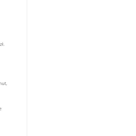
zł.
nut,
e