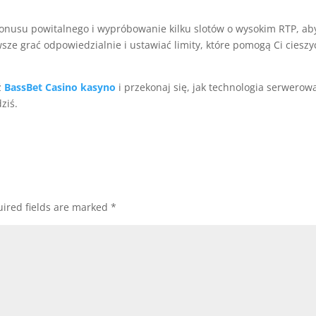
bonusu powitalnego i wypróbowanie kilku slotów o wysokim RTP, ab
wsze grać odpowiedzialnie i ustawiać limity, które pomogą Ci cieszy
ź
BassBet Casino kasyno
i przekonaj się, jak technologia serwerow
ziś.
ired fields are marked
*