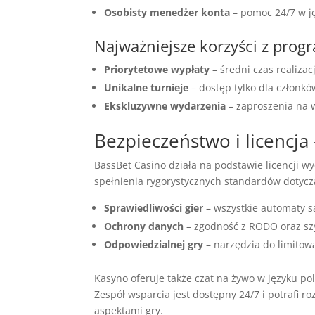
Osobisty menedżer konta
– pomoc 24/7 w j
Najważniejsze korzyści z prog
Priorytetowe wypłaty
– średni czas realizacj
Unikalne turnieje
– dostęp tylko dla członk
Ekskluzywne wydarzenia
– zaproszenia na w
Bezpieczeństwo i licencj
BassBet Casino działa na podstawie licencji w
spełnienia rygorystycznych standardów dotycz
Sprawiedliwości gier
– wszystkie automaty są
Ochrony danych
– zgodność z RODO oraz sz
Odpowiedzialnej gry
– narzędzia do limito
Kasyno oferuje także czat na żywo w języku p
Zespół wsparcia jest dostępny 24/7 i potrafi 
aspektami gry.