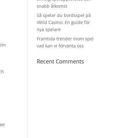
snabb åtkomst
Så spelar du bordsspel på
iWild Casino: En guide för
nya spelare
Framtida trender inom spel
kim
vad kan vi förvänta oss
Recent Comments
ch
Bet