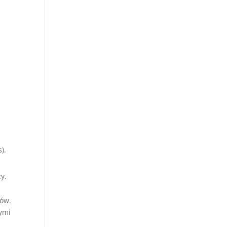
).
y.
mów.
nymi