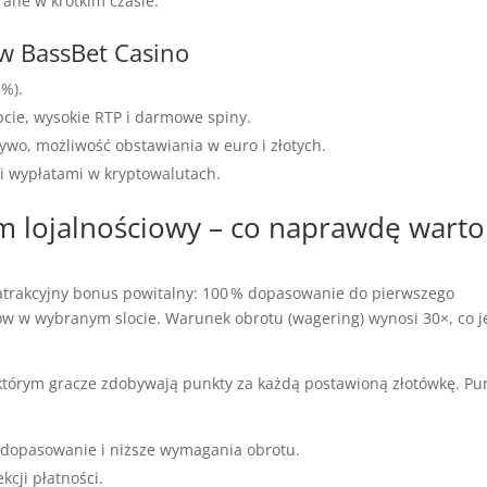
rane w krótkim czasie.
 w BassBet Casino
 %).
cie, wysokie RTP i darmowe spiny.
ywo, możliwość obstawiania w euro i złotych.
i wypłatami w kryptowalutach.
m lojalnościowy – co naprawdę warto
atrakcyjny bonus powitalny: 100 % dopasowanie do pierwszego
w w wybranym slocie. Warunek obrotu (wagering) wynosi 30×, co j
którym gracze zdobywają punkty za każdą postawioną złotówkę. Pu
dopasowanie i niższe wymagania obrotu.
kcji płatności.