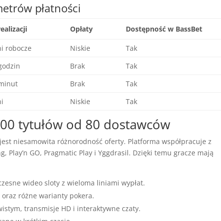
etrów płatności
ealizacji
Opłaty
Dostępność w BassBet
ni robocze
Niskie
Tak
 godzin
Brak
Tak
 minut
Brak
Tak
ni
Niskie
Tak
000 tytułów od 80 dostawców
jest niesamowita różnorodność oferty. Platforma współpracuje z
g, Play’n GO, Pragmatic Play i Yggdrasil. Dzięki temu gracze mają
esne wideo sloty z wieloma liniami wypłat.
t oraz różne warianty pokera.
wistym, transmisje HD i interaktywne czaty.