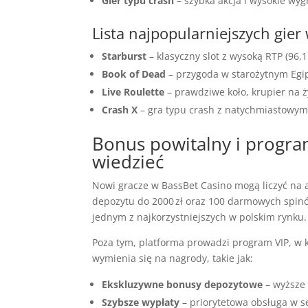
Gier typu crash
– szybka akcja i wysokie wyg
Lista najpopularniejszych gier
Starburst
– klasyczny slot z wysoką RTP (96,1
Book of Dead
– przygoda w starożytnym Egip
Live Roulette
– prawdziwe koło, krupier na ż
Crash X
– gra typu crash z natychmiastowym
Bonus powitalny i progra
wiedzieć
Nowi gracze w BassBet Casino mogą liczyć na 
depozytu do 2000 zł oraz 100 darmowych spinó
jednym z najkorzystniejszych w polskim rynku.
Poza tym, platforma prowadzi program VIP, w 
wymienia się na nagrody, takie jak:
Ekskluzywne bonusy depozytowe
– wyższe 
Szybsze wypłaty
– priorytetowa obsługa w se