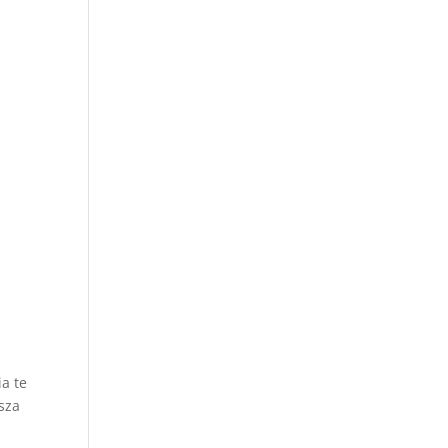
ia te
sza