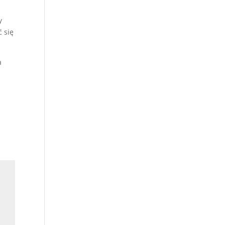
y
ć się
a