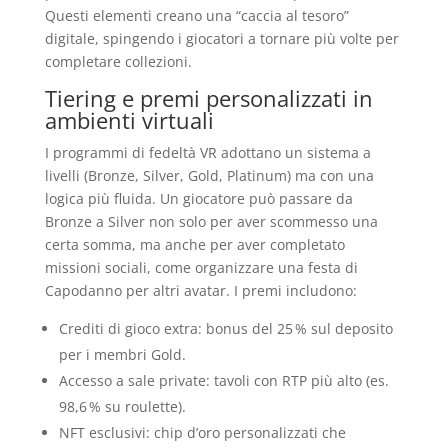
Questi elementi creano una “caccia al tesoro”
digitale, spingendo i giocatori a tornare più volte per
completare collezioni.
Tiering e premi personalizzati in
ambienti virtuali
I programmi di fedeltà VR adottano un sistema a
livelli (Bronze, Silver, Gold, Platinum) ma con una
logica più fluida. Un giocatore può passare da
Bronze a Silver non solo per aver scommesso una
certa somma, ma anche per aver completato
missioni sociali, come organizzare una festa di
Capodanno per altri avatar. I premi includono:
Crediti di gioco extra: bonus del 25 % sul deposito
per i membri Gold.
Accesso a sale private: tavoli con RTP più alto (es.
98,6 % su roulette).
NFT esclusivi: chip d’oro personalizzati che