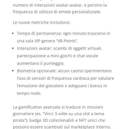
numero di interazioni avatar‑avatar, e persino la
frequenza di utilizzo di emote personalizzate.
Le nuove metriche includono:
Tempo di permanenza: ogni minuto trascorso in
una sala VIP genera “VR‑Points”.
Interazioni avatar: scambi di oggetti virtuali,
partecipazione a mini‑giochi e chat vocale
aumentano il punteggio.
Biometria opzionale: alcuni casinò sperimentano
l’uso di sensori di frequenza cardiaca per valutare
l’emozione del giocatore e adeguare i bonus in
tempo reale.
La gamification avanzata si traduce in missioni
giornaliere (es. “Vinci 3 volte su una slot a tema
pirata”), badge 3D collezionabili e NFT unici che
possono essere scambiati sul marketplace interno.