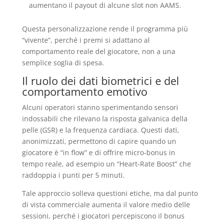
aumentano il payout di alcune slot non AAMS.
Questa personalizzazione rende il programma più
“vivente”, perché i premi si adattano al
comportamento reale del giocatore, non a una
semplice soglia di spesa.
Il ruolo dei dati biometrici e del
comportamento emotivo
Alcuni operatori stanno sperimentando sensori
indossabili che rilevano la risposta galvanica della
pelle (GSR) e la frequenza cardiaca. Questi dati,
anonimizzati, permettono di capire quando un
giocatore è “in flow” e di offrire micro‑bonus in
tempo reale, ad esempio un “Heart‑Rate Boost” che
raddoppia i punti per 5 minuti.
Tale approccio solleva questioni etiche, ma dal punto
di vista commerciale aumenta il valore medio delle
sessioni, perché i giocatori percepiscono il bonus