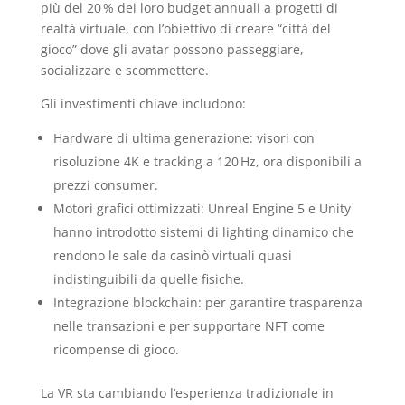
più del 20 % dei loro budget annuali a progetti di
realtà virtuale, con l’obiettivo di creare “città del
gioco” dove gli avatar possono passeggiare,
socializzare e scommettere.
Gli investimenti chiave includono:
Hardware di ultima generazione: visori con
risoluzione 4K e tracking a 120 Hz, ora disponibili a
prezzi consumer.
Motori grafici ottimizzati: Unreal Engine 5 e Unity
hanno introdotto sistemi di lighting dinamico che
rendono le sale da casinò virtuali quasi
indistinguibili da quelle fisiche.
Integrazione blockchain: per garantire trasparenza
nelle transazioni e per supportare NFT come
ricompense di gioco.
La VR sta cambiando l’esperienza tradizionale in