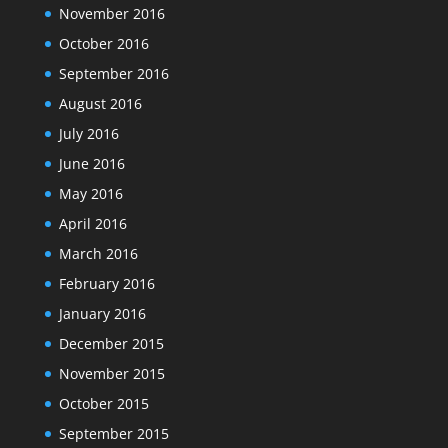
November 2016
October 2016
September 2016
August 2016
July 2016
June 2016
May 2016
April 2016
March 2016
February 2016
January 2016
December 2015
November 2015
October 2015
September 2015