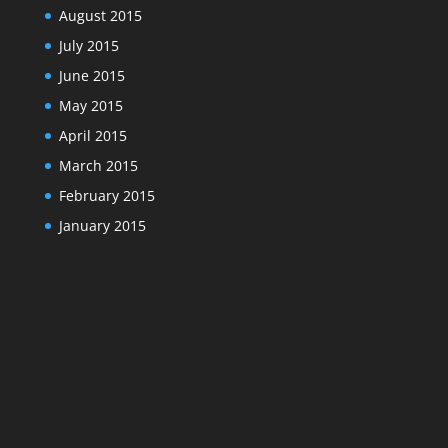
August 2015
July 2015
June 2015
May 2015
April 2015
March 2015
February 2015
January 2015