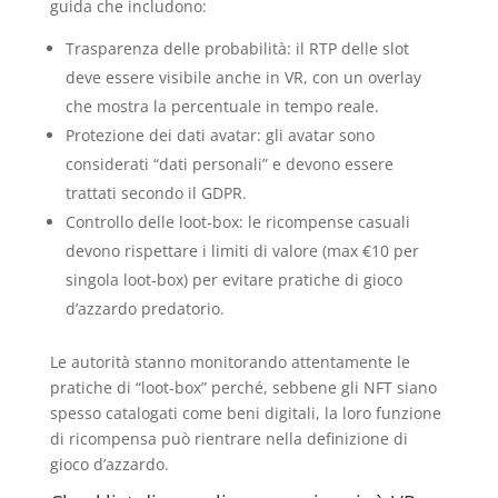
guida che includono:
Trasparenza delle probabilità: il RTP delle slot
deve essere visibile anche in VR, con un overlay
che mostra la percentuale in tempo reale.
Protezione dei dati avatar: gli avatar sono
considerati “dati personali” e devono essere
trattati secondo il GDPR.
Controllo delle loot‑box: le ricompense casuali
devono rispettare i limiti di valore (max €10 per
singola loot‑box) per evitare pratiche di gioco
d’azzardo predatorio.
Le autorità stanno monitorando attentamente le
pratiche di “loot‑box” perché, sebbene gli NFT siano
spesso catalogati come beni digitali, la loro funzione
di ricompensa può rientrare nella definizione di
gioco d’azzardo.