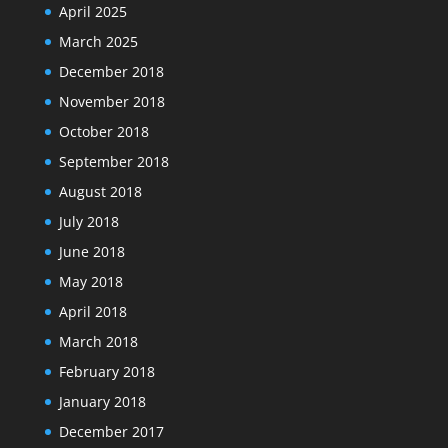
April 2025
March 2025
December 2018
November 2018
October 2018
September 2018
August 2018
July 2018
June 2018
May 2018
April 2018
March 2018
February 2018
January 2018
December 2017