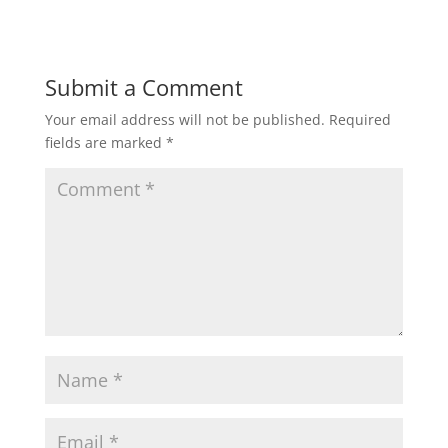
Submit a Comment
Your email address will not be published.
Required
fields are marked
*