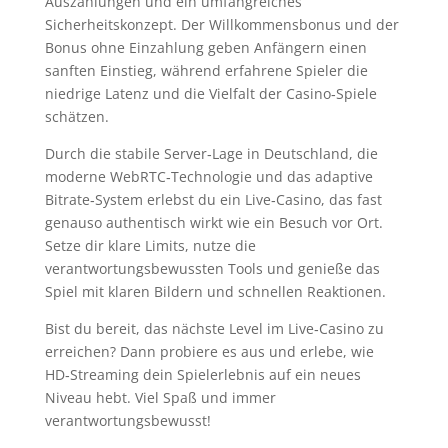
Auszahlungen und ein umfangreiches
Sicherheitskonzept. Der Willkommensbonus und der
Bonus ohne Einzahlung geben Anfängern einen
sanften Einstieg, während erfahrene Spieler die
niedrige Latenz und die Vielfalt der Casino‑Spiele
schätzen.
Durch die stabile Server‑Lage in Deutschland, die
moderne WebRTC‑Technologie und das adaptive
Bitrate‑System erlebst du ein Live‑Casino, das fast
genauso authentisch wirkt wie ein Besuch vor Ort.
Setze dir klare Limits, nutze die
verantwortungsbewussten Tools und genieße das
Spiel mit klaren Bildern und schnellen Reaktionen.
Bist du bereit, das nächste Level im Live‑Casino zu
erreichen? Dann probiere es aus und erlebe, wie
HD‑Streaming dein Spielerlebnis auf ein neues
Niveau hebt. Viel Spaß und immer
verantwortungsbewusst!