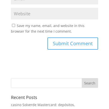
Save my name, email, and website in this
browser for the next time I comment.
Recent Posts
casino Solverde Mastercard: depósitos,