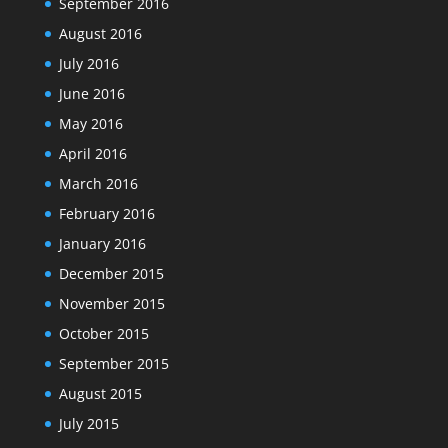
September 2016
August 2016
July 2016
June 2016
May 2016
April 2016
March 2016
February 2016
January 2016
December 2015
November 2015
October 2015
September 2015
August 2015
July 2015