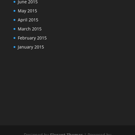
June 2015
May 2015
April 2015
March 2015
February 2015
January 2015
Designed by
Elegant Themes
| Powered by