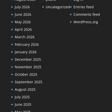
July 2026
Uncategorized
Entries feed
June 2026
Comments feed
May 2026
WordPress.org
April 2026
March 2026
February 2026
January 2026
December 2025
November 2025
October 2025
September 2025
August 2025
July 2025
June 2025
May 2025