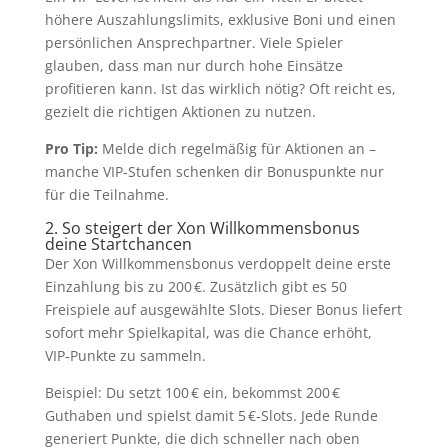
höhere Auszahlungslimits, exklusive Boni und einen
persönlichen Ansprechpartner. Viele Spieler
glauben, dass man nur durch hohe Einsätze
profitieren kann. Ist das wirklich nötig? Oft reicht es,
gezielt die richtigen Aktionen zu nutzen.
Pro Tip:
Melde dich regelmäßig für Aktionen an –
manche VIP‑Stufen schenken dir Bonuspunkte nur
für die Teilnahme.
2. So steigert der Xon Willkommensbonus
deine Startchancen
Der Xon Willkommensbonus verdoppelt deine erste
Einzahlung bis zu 200 €. Zusätzlich gibt es 50
Freispiele auf ausgewählte Slots. Dieser Bonus liefert
sofort mehr Spielkapital, was die Chance erhöht,
VIP‑Punkte zu sammeln.
Beispiel: Du setzt 100 € ein, bekommst 200 €
Guthaben und spielst damit 5 €‑Slots. Jede Runde
generiert Punkte, die dich schneller nach oben