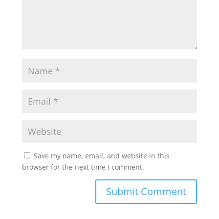
Save my name, email, and website in this
browser for the next time I comment.