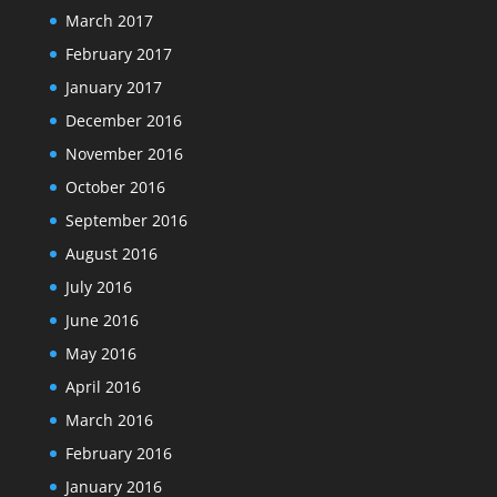
March 2017
February 2017
January 2017
December 2016
November 2016
October 2016
September 2016
August 2016
July 2016
June 2016
May 2016
April 2016
March 2016
February 2016
January 2016