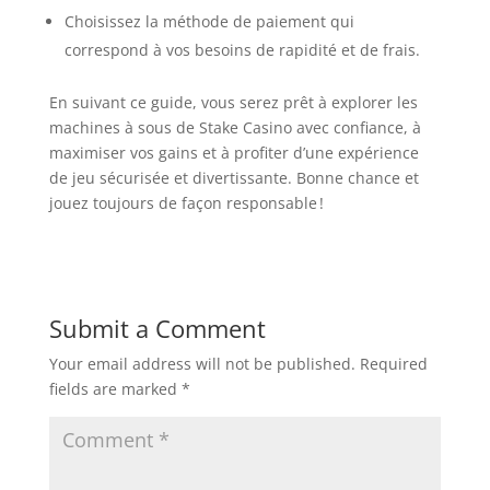
Choisissez la méthode de paiement qui
correspond à vos besoins de rapidité et de frais.
En suivant ce guide, vous serez prêt à explorer les
machines à sous de Stake Casino avec confiance, à
maximiser vos gains et à profiter d’une expérience
de jeu sécurisée et divertissante. Bonne chance et
jouez toujours de façon responsable !
Submit a Comment
Your email address will not be published.
Required
fields are marked
*