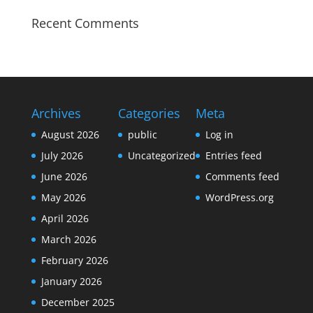
Recent Comments
Archives
Categories
Meta
August 2026
public
Log in
July 2026
Uncategorized
Entries feed
June 2026
Comments feed
May 2026
WordPress.org
April 2026
March 2026
February 2026
January 2026
December 2025