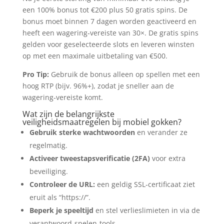
een 100% bonus tot €200 plus 50 gratis spins. De
bonus moet binnen 7 dagen worden geactiveerd en
heeft een wagering‑vereiste van 30×. De gratis spins
gelden voor geselecteerde slots en leveren winsten
op met een maximale uitbetaling van €500.
Pro Tip:
Gebruik de bonus alleen op spellen met een
hoog RTP (bijv. 96%+), zodat je sneller aan de
wagering‑vereiste komt.
Wat zijn de belangrijkste
veiligheidsmaatregelen bij mobiel gokken?
Gebruik sterke wachtwoorden
en verander ze
regelmatig.
Activeer tweestapsverificatie (2FA)
voor extra
beveiliging.
Controleer de URL:
een geldig SSL‑certificaat ziet
eruit als “https://”.
Beperk je speeltijd
en stel verlieslimieten in via de
verantwoord‑spelen‑tools.