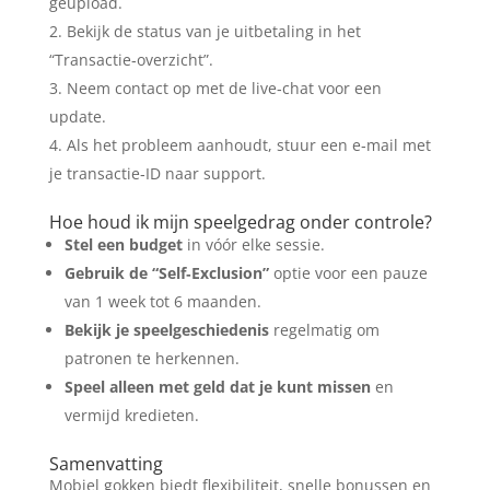
geüpload.
Bekijk de status van je uitbetaling in het
“Transactie‑overzicht”.
Neem contact op met de live‑chat voor een
update.
Als het probleem aanhoudt, stuur een e‑mail met
je transactie‑ID naar support.
Hoe houd ik mijn speelgedrag onder controle?
Stel een budget
in vóór elke sessie.
Gebruik de “Self‑Exclusion”
optie voor een pauze
van 1 week tot 6 maanden.
Bekijk je speelgeschiedenis
regelmatig om
patronen te herkennen.
Speel alleen met geld dat je kunt missen
en
vermijd kredieten.
Samenvatting
Mobiel gokken biedt flexibiliteit, snelle bonussen en