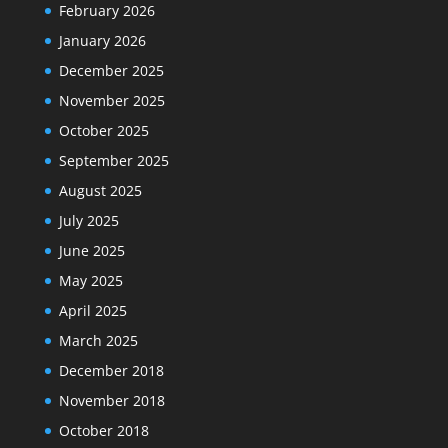
February 2026
January 2026
December 2025
November 2025
October 2025
September 2025
August 2025
July 2025
June 2025
May 2025
April 2025
March 2025
December 2018
November 2018
October 2018