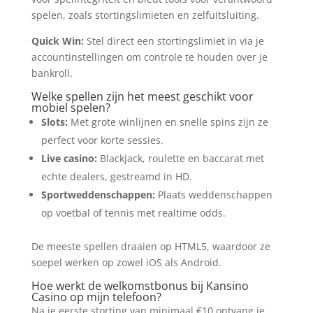
spelen, zoals stortingslimieten en zelfuitsluiting.
Quick Win:
Stel direct een stortingslimiet in via je
accountinstellingen om controle te houden over je
bankroll.
Welke spellen zijn het meest geschikt voor
mobiel spelen?
Slots:
Met grote winlijnen en snelle spins zijn ze
perfect voor korte sessies.
Live casino:
Blackjack, roulette en baccarat met
echte dealers, gestreamd in HD.
Sportweddenschappen:
Plaats weddenschappen
op voetbal of tennis met realtime odds.
De meeste spellen draaien op HTML5, waardoor ze
soepel werken op zowel iOS als Android.
Hoe werkt de welkomstbonus bij Kansino
Casino op mijn telefoon?
Na je eerste storting van minimaal €10 ontvang je