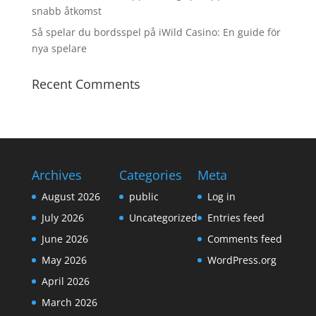
snabb åtkomst
Så spelar du bordsspel på iWild Casino: En guide för
nya spelare
Recent Comments
Archives
Categories
Meta
August 2026
public
Log in
July 2026
Uncategorized
Entries feed
June 2026
Comments feed
May 2026
WordPress.org
April 2026
March 2026