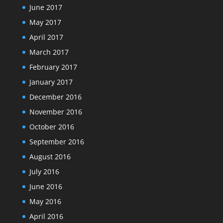
June 2017
May 2017
April 2017
March 2017
February 2017
January 2017
December 2016
November 2016
October 2016
September 2016
August 2016
July 2016
June 2016
May 2016
April 2016