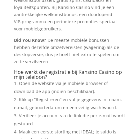
welkomstbonussen, gratis spins, cashbacks en
loyaliteitspunten. Bij Kansino Casino vind je een
aantrekkelijke welkomstbonus, een doorlopend
VIP‑programma en periodieke promoties speciaal
voor mobielgebruikers.
Did You Know?
De meeste mobiele bonussen
hebben dezelfde omzetvereisten (wagering) als de
desktopversie, dus je hoeft niet extra te spelen om
ze te verzilveren.
Hoe werkt de registratie bij Kansino Casino op
mijn telefoon?
Open de website via je mobiele browser of
download de app (indien beschikbaar).
Klik op “Registreren” en vul je gegevens in: naam,
e‑mail, geboortedatum en een veilig wachtwoord.
Verifieer je account via de link die per e‑mail wordt
gestuurd.
Maak een eerste storting met iDEAL; je saldo is