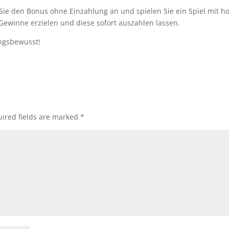
Sie den Bonus ohne Einzahlung an und spielen Sie ein Spiel mit h
 Gewinne erzielen und diese sofort auszahlen lassen.
ungsbewusst!
ired fields are marked
*