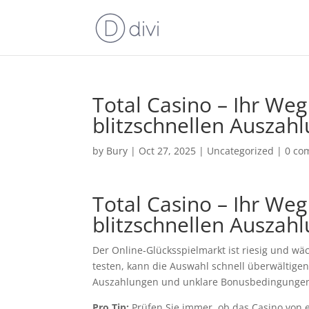
Total Casino – Ihr Weg
blitzschnellen Auszah
by
Bury
|
Oct 27, 2025
|
Uncategorized
|
0 co
Total Casino – Ihr Weg
blitzschnellen Auszah
Der Online‑Glücksspielmarkt ist riesig und wäc
testen, kann die Auswahl schnell überwältigen
Auszahlungen und unklare Bonusbedingunge
Pro Tip:
Prüfen Sie immer, ob das Casino von ei