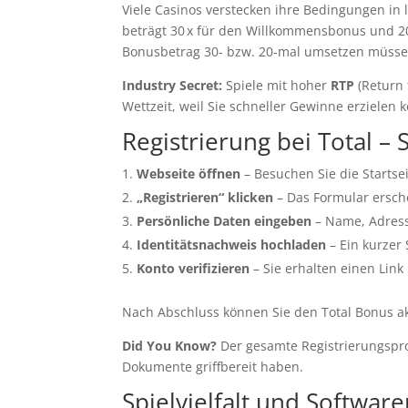
Viele Casinos verstecken ihre Bedingungen in l
beträgt 30 x für den Willkommensbonus und 20
Bonusbetrag 30‑ bzw. 20‑mal umsetzen müssen
Industry Secret:
Spiele mit hoher
RTP
(Return 
Wettzeit, weil Sie schneller Gewinne erzielen 
Registrierung bei Total – S
Webseite öffnen
– Besuchen Sie die Startsei
„Registrieren“ klicken
– Das Formular ersche
Persönliche Daten eingeben
– Name, Adress
Identitätsnachweis hochladen
– Ein kurzer 
Konto verifizieren
– Sie erhalten einen Link
Nach Abschluss können Sie den Total Bonus ak
Did You Know?
Der gesamte Registrierungsproz
Dokumente griffbereit haben.
Spielvielfalt und Softwar