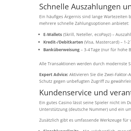
Schnelle Auszahlungen u
Ein häufiges Ärgernis sind lange Wartezeiten 
mehrere schnelle Zahlungsoptionen anbietet:
E‑Wallets
(Skrill, Neteller, ecoPayz) – Ausz
Kredit‑/Debitkarten
(Visa, Mastercard) – 1‑2
Banküberweisung
– 3‑4 Tage (nur für hohe 
Alle Transaktionen werden durch modernste S
Expert Advice:
Aktivieren Sie die Zwei‑Faktor‑
Schutz gegen unbefugten Zugriff zu gewährlei
Kundenservice und verant
Ein gutes Casino lässt seine Spieler nicht im 
Unterstützung (deutsche Nummer) und ein um
Zusätzlich gibt es umfassende Werkzeuge für 