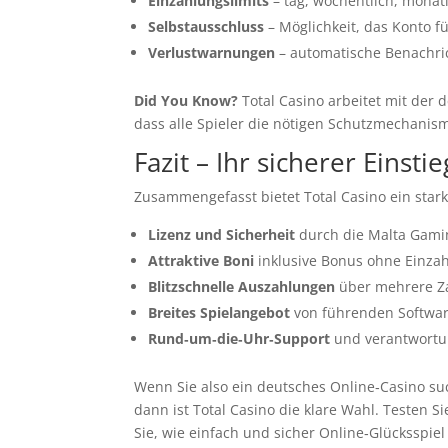
Einzahlungslimits
– täg, wöchentlich, monat
Selbstausschluss
– Möglichkeit, das Konto f
Verlustwarnungen
– automatische Benachric
Did You Know?
Total Casino arbeitet mit der
dass alle Spieler die nötigen Schutzmechanis
Fazit – Ihr sicherer Einsti
Zusammengefasst bietet Total Casino ein star
Lizenz und Sicherheit
durch die Malta Gami
Attraktive Boni
inklusive Bonus ohne Einza
Blitzschnelle Auszahlungen
über mehrere Z
Breites Spielangebot
von führenden Softwar
Rund‑um‑die‑Uhr‑Support
und verantwortu
Wenn Sie also ein deutsches Online‑Casino suc
dann ist Total Casino die klare Wahl. Testen Si
Sie, wie einfach und sicher Online‑Glücksspiel