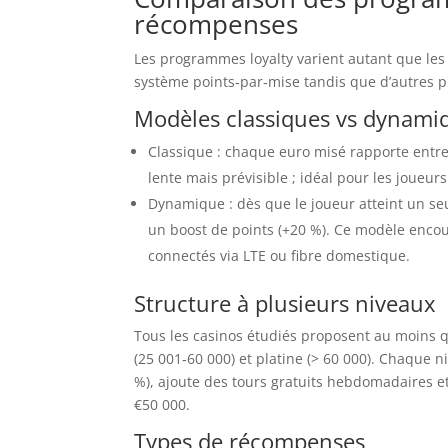
récompenses
Les programmes loyalty varient autant que les 
système points‑par‑mise tandis que d’autres pr
Modèles classiques vs dynami
Classique : chaque euro misé rapporte entre 
lente mais prévisible ; idéal pour les joueur
Dynamique : dès que le joueur atteint un se
un boost de points (+20 %). Ce modèle encou
connectés via LTE ou fibre domestique.
Structure à plusieurs niveaux
Tous les casinos étudiés proposent au moins qua
(25 001‑60 000) et platine (> 60 000). Chaque
%), ajoute des tours gratuits hebdomadaires et 
€50 000.
Types de récompenses