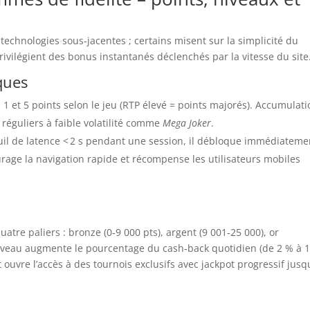
technologies sous‑jacentes ; certains misent sur la simplicité du
ivilégient des bonus instantanés déclenchés par la vitesse du site
ques
1 et 5 points selon le jeu (RTP élevé = points majorés). Accumulati
s réguliers à faible volatilité comme
Mega Joker
.
uil de latence < 2 s pendant une session, il débloque immédiateme
rage la navigation rapide et récompense les utilisateurs mobiles
tre paliers : bronze (0‑9 000 pts), argent (9 001‑25 000), or
 niveau augmente le pourcentage du cash‑back quotidien (de 2 % à 
ouvre l’accès à des tournois exclusifs avec jackpot progressif jusq