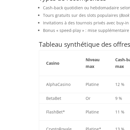
Cash‑back quotidien ou hebdomadaire selon 
Tours gratuits sur des slots populaires (
Book
Invitations à des tournois privés avec buy‑in 
Bonus « speed‑play » : mise supplémentaire
Tableau synthétique des offre
Niveau
Cash‑b
Casino
max
max
AlphaCasino
Platine
12 %
BetaBet
Or
9 %
FlashBet*
Platine
11 %
CryptoRoyale
Platine*
13 %