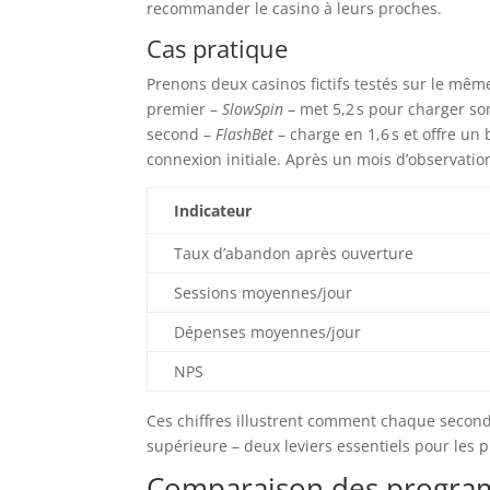
recommander le casino à leurs proches.
Cas pratique
Prenons deux casinos fictifs testés sur le m
premier –
SlowSpin
– met 5,2 s pour charger so
second –
FlashBet
– charge en 1,6 s et offre un
connexion initiale. Après un mois d’observation
Indicateur
Taux d’abandon après ouverture
Sessions moyennes/jour
Dépenses moyennes/jour
NPS
Ces chiffres illustrent comment chaque second
supérieure – deux leviers essentiels pour les
Comparaison des programm