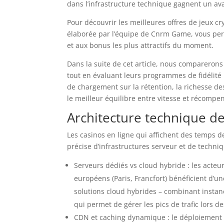
dans l’infrastructure technique gagnent un av
Pour découvrir les meilleures offres de jeux c
élaborée par l’équipe de Cnrm Game, vous per
et aux bonus les plus attractifs du moment.
Dans la suite de cet article, nous compareron
tout en évaluant leurs programmes de fidélité 
de chargement sur la rétention, la richesse d
le meilleur équilibre entre vitesse et récompe
Architecture technique de
Les casinos en ligne qui affichent des temps
précise d’infrastructures serveur et de techniq
Serveurs dédiés vs cloud hybride : les acteu
européens (Paris, Francfort) bénéficient d’u
solutions cloud hybrides – combinant instan
qui permet de gérer les pics de trafic lors de
CDN et caching dynamique : le déploiement d