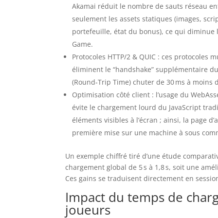
Akamai réduit le nombre de sauts réseau ent
seulement les assets statiques (images, scri
portefeuille, état du bonus), ce qui diminu
Game.
Protocoles HTTP/2 & QUIC : ces protocoles 
éliminent le “handshake” supplémentaire du 
(Round‑Trip Time) chuter de 30 ms à moins d
Optimisation côté client : l’usage du WebAs
évite le chargement lourd du JavaScript trad
éléments visibles à l’écran ; ainsi, la page d
première mise sur une machine à sous co
Un exemple chiffré tiré d’une étude comparat
chargement global de 5 s à 1,8 s, soit une am
Ces gains se traduisent directement en sessio
Impact du temps de charge
joueurs