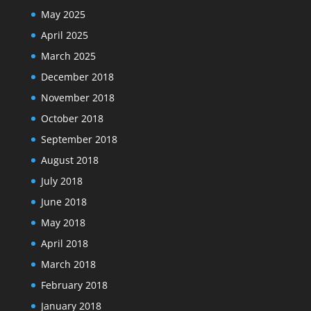
May 2025
April 2025
March 2025
December 2018
November 2018
October 2018
September 2018
August 2018
July 2018
June 2018
May 2018
April 2018
March 2018
February 2018
January 2018