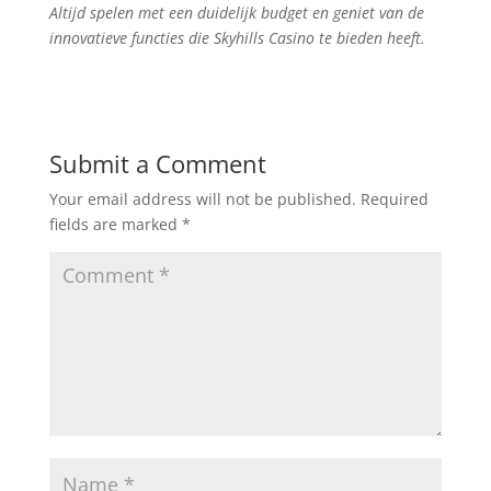
Altijd spelen met een duidelijk budget en geniet van de
innovatieve functies die Skyhills Casino te bieden heeft.
Submit a Comment
Your email address will not be published.
Required
fields are marked
*