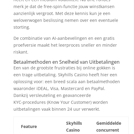
merk je dat de free‑spin‑functie jouw winstkansen
aanzienlijk vergroot. Met deze kennis kun je een
weloverwogen beslissing nemen over een eventuele
storting.
De combinatie van AI‑aanbevelingen en een gratis
proefversie maakt het leerproces sneller en minder
riskant.
Betaalmethoden en Snelheid van Uitbetalingen
Een van de grootste frustraties bij online gokken is
een trage uitbetaling. Skyhills Casino heeft hier een
oplossing voor: een breed scala aan betaalmethoden
waaronder iDEAL, Visa, Mastercard en PayPal.
Dankzij versleuteling en geavanceerde
KYC‑procedures (Know Your Customer) worden
uitbetalingen vaak binnen 24 uur verwerkt.
Skyhills
Gemiddelde
Feature
Casino
concurrent