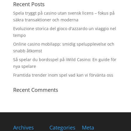
Recent Posts
Spela tryggt på casino utan svensk licens – fokus på
säkra transaktioner och moderna
Evoluzione storica del gioco d'azzardo un viaggio nel
tempo
Online casino mobilapp: smidig spelupplevelse och
snabb åtkomst
Så spelar du bordsspel på iWild Casino: En guide för
nya spelare
Framtida trender inom spel vad kan vi förvänta oss
Recent Comments
Archives
Categories
Meta