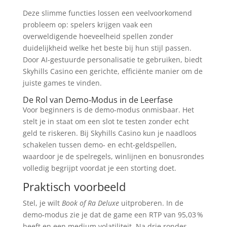
Deze slimme functies lossen een veelvoorkomend
probleem op: spelers krijgen vaak een
overweldigende hoeveelheid spellen zonder
duidelijkheid welke het beste bij hun stijl passen.
Door AI‑gestuurde personalisatie te gebruiken, biedt
Skyhills Casino een gerichte, efficiënte manier om de
juiste games te vinden.
De Rol van Demo‑Modus in de Leerfase
Voor beginners is de demo‑modus onmisbaar. Het
stelt je in staat om een slot te testen zonder echt
geld te riskeren. Bij Skyhills Casino kun je naadloos
schakelen tussen demo‑ en echt‑geldspellen,
waardoor je de spelregels, winlijnen en bonusrondes
volledig begrijpt voordat je een storting doet.
Praktisch voorbeeld
Stel, je wilt
Book of Ra Deluxe
uitproberen. In de
demo‑modus zie je dat de game een RTP van 95,03 %
heeft en een medium volatiliteit. Na drie rondes