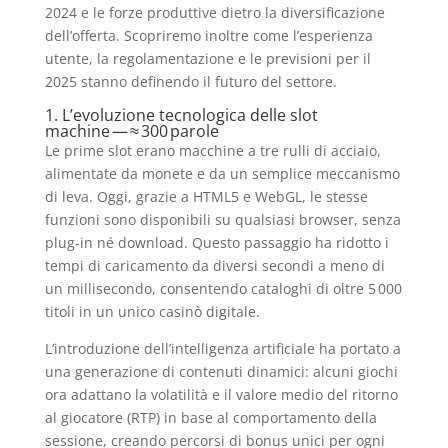
2024 e le forze produttive dietro la diversificazione
dell’offerta. Scopriremo inoltre come l’esperienza
utente, la regolamentazione e le previsioni per il
2025 stanno definendo il futuro del settore.
1. L’evoluzione tecnologica delle slot
machine — ≈ 300 parole
Le prime slot erano macchine a tre rulli di acciaio,
alimentate da monete e da un semplice meccanismo
di leva. Oggi, grazie a HTML5 e WebGL, le stesse
funzioni sono disponibili su qualsiasi browser, senza
plug‑in né download. Questo passaggio ha ridotto i
tempi di caricamento da diversi secondi a meno di
un millisecondo, consentendo cataloghi di oltre 5 000
titoli in un unico casinò digitale.
L’introduzione dell’intelligenza artificiale ha portato a
una generazione di contenuti dinamici: alcuni giochi
ora adattano la volatilità e il valore medio del ritorno
al giocatore (RTP) in base al comportamento della
sessione, creando percorsi di bonus unici per ogni