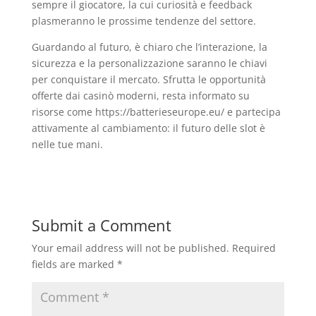
sempre il giocatore, la cui curiosità e feedback
plasmeranno le prossime tendenze del settore.
Guardando al futuro, è chiaro che l’interazione, la
sicurezza e la personalizzazione saranno le chiavi
per conquistare il mercato. Sfrutta le opportunità
offerte dai casinò moderni, resta informato su
risorse come https://batterieseurope.eu/ e partecipa
attivamente al cambiamento: il futuro delle slot è
nelle tue mani.
Submit a Comment
Your email address will not be published.
Required
fields are marked
*