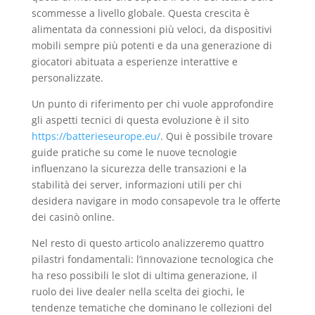
scommesse a livello globale. Questa crescita è
alimentata da connessioni più veloci, da dispositivi
mobili sempre più potenti e da una generazione di
giocatori abituata a esperienze interattive e
personalizzate.
Un punto di riferimento per chi vuole approfondire
gli aspetti tecnici di questa evoluzione è il sito
https://batterieseurope.eu/
. Qui è possibile trovare
guide pratiche su come le nuove tecnologie
influenzano la sicurezza delle transazioni e la
stabilità dei server, informazioni utili per chi
desidera navigare in modo consapevole tra le offerte
dei casinò online.
Nel resto di questo articolo analizzeremo quattro
pilastri fondamentali: l’innovazione tecnologica che
ha reso possibili le slot di ultima generazione, il
ruolo dei live dealer nella scelta dei giochi, le
tendenze tematiche che dominano le collezioni del