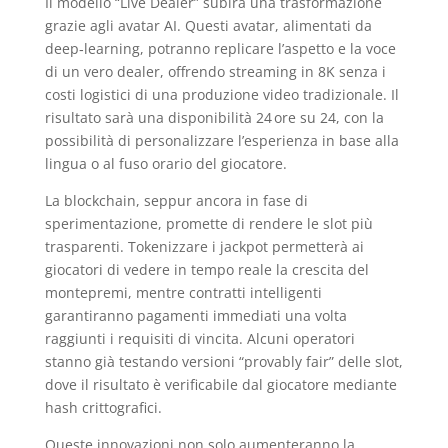
Il modello “Live Dealer” subirà una trasformazione
grazie agli avatar AI. Questi avatar, alimentati da
deep‑learning, potranno replicare l’aspetto e la voce
di un vero dealer, offrendo streaming in 8K senza i
costi logistici di una produzione video tradizionale. Il
risultato sarà una disponibilità 24 ore su 24, con la
possibilità di personalizzare l’esperienza in base alla
lingua o al fuso orario del giocatore.
La blockchain, seppur ancora in fase di
sperimentazione, promette di rendere le slot più
trasparenti. Tokenizzare i jackpot permetterà ai
giocatori di vedere in tempo reale la crescita del
montepremi, mentre contratti intelligenti
garantiranno pagamenti immediati una volta
raggiunti i requisiti di vincita. Alcuni operatori
stanno già testando versioni “provably fair” delle slot,
dove il risultato è verificabile dal giocatore mediante
hash crittografici.
Queste innovazioni non solo aumenteranno la