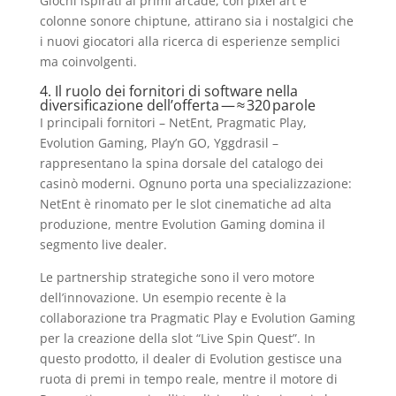
Giochi ispirati ai primi arcade, con pixel art e
colonne sonore chiptune, attirano sia i nostalgici che
i nuovi giocatori alla ricerca di esperienze semplici
ma coinvolgenti.
4. Il ruolo dei fornitori di software nella
diversificazione dell’offerta — ≈ 320 parole
I principali fornitori – NetEnt, Pragmatic Play,
Evolution Gaming, Play’n GO, Yggdrasil –
rappresentano la spina dorsale del catalogo dei
casinò moderni. Ognuno porta una specializzazione:
NetEnt è rinomato per le slot cinematiche ad alta
produzione, mentre Evolution Gaming domina il
segmento live dealer.
Le partnership strategiche sono il vero motore
dell’innovazione. Un esempio recente è la
collaborazione tra Pragmatic Play e Evolution Gaming
per la creazione della slot “Live Spin Quest”. In
questo prodotto, il dealer di Evolution gestisce una
ruota di premi in tempo reale, mentre il motore di