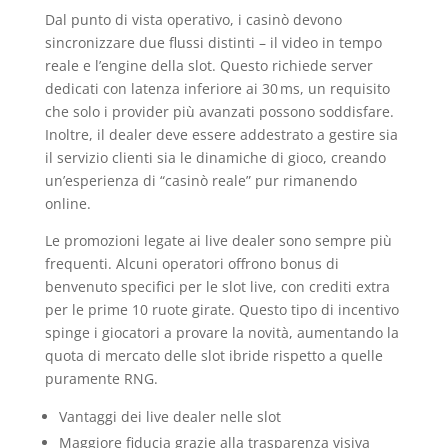
Dal punto di vista operativo, i casinò devono
sincronizzare due flussi distinti – il video in tempo
reale e l’engine della slot. Questo richiede server
dedicati con latenza inferiore ai 30 ms, un requisito
che solo i provider più avanzati possono soddisfare.
Inoltre, il dealer deve essere addestrato a gestire sia
il servizio clienti sia le dinamiche di gioco, creando
un’esperienza di “casinò reale” pur rimanendo
online.
Le promozioni legate ai live dealer sono sempre più
frequenti. Alcuni operatori offrono bonus di
benvenuto specifici per le slot live, con crediti extra
per le prime 10 ruote girate. Questo tipo di incentivo
spinge i giocatori a provare la novità, aumentando la
quota di mercato delle slot ibride rispetto a quelle
puramente RNG.
Vantaggi dei live dealer nelle slot
Maggiore fiducia grazie alla trasparenza visiva