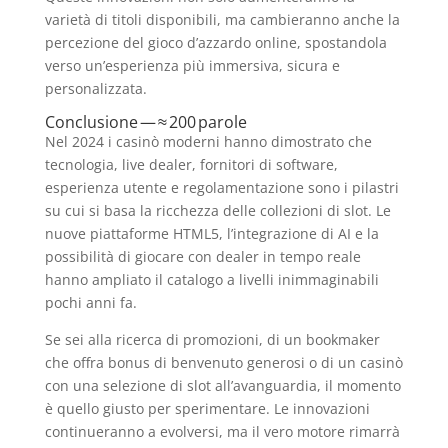
varietà di titoli disponibili, ma cambieranno anche la
percezione del gioco d’azzardo online, spostandola
verso un’esperienza più immersiva, sicura e
personalizzata.
Conclusione — ≈ 200 parole
Nel 2024 i casinò moderni hanno dimostrato che
tecnologia, live dealer, fornitori di software,
esperienza utente e regolamentazione sono i pilastri
su cui si basa la ricchezza delle collezioni di slot. Le
nuove piattaforme HTML5, l’integrazione di AI e la
possibilità di giocare con dealer in tempo reale
hanno ampliato il catalogo a livelli inimmaginabili
pochi anni fa.
Se sei alla ricerca di promozioni, di un bookmaker
che offra bonus di benvenuto generosi o di un casinò
con una selezione di slot all’avanguardia, il momento
è quello giusto per sperimentare. Le innovazioni
continueranno a evolversi, ma il vero motore rimarrà