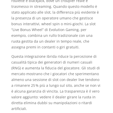
roulette e blackjack, dove un croupier reale è
trasmesso in streaming. Quando questo modello è
stato applicato alle slot, la differenza più evidente è
la presenza di un operatore umano che gestisce
bonus interattivi, wheel spin o mini‑giochi. La slot
“Live Bonus Wheel” di Evolution Gaming, per
esempio, combina un rullo tradizionale con una
ruota gestita da un dealer in tempo reale, che
assegna premi in contanti o giri gratuiti.
Questa integrazione ibrida riduce la percezione di
casualità tipica dei generatori di numeri casuali
(RNG) e aumenta la fiducia del giocatore. Gli studi di
mercato mostrano che i giocatori che sperimentano
almeno una sessione di slot con dealer live tendono
a rimanere 25 % più a lungo sul sito, anche se non vi
è alcuna garanzia di vincita. La trasparenza è il vero
valore aggiunto: vedere il dealer girare la ruota in
diretta elimina dubbi su manipolazioni o ritardi
artificiali.