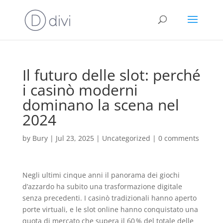
Il futuro delle slot: perché
i casinò moderni
dominano la scena nel
2024
by
Bury
|
Jul 23, 2025
|
Uncategorized
|
0 comments
Negli ultimi cinque anni il panorama dei giochi
d’azzardo ha subito una trasformazione digitale
senza precedenti. I casinò tradizionali hanno aperto
porte virtuali, e le slot online hanno conquistato una
quota di mercato che supera il 60 % del totale delle