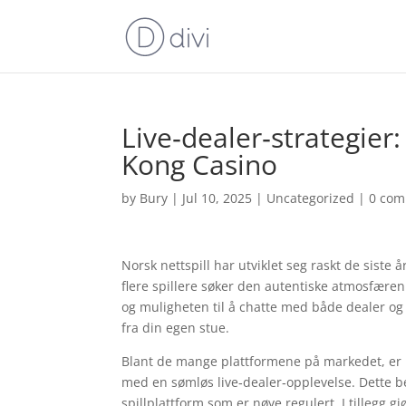
Live‑dealer‑strategier
Kong Casino
by
Bury
|
Jul 10, 2025
|
Uncategorized
|
0 co
Norsk nettspill har utviklet seg raskt de siste
flere spillere søker den autentiske atmosfæren
og muligheten til å chatte med både dealer og 
fra din egen stue.
Blant de mange plattformene på markedet, er Ko
med en sømløs live‑dealer‑opplevelse. Dette bet
spillplattform som er nøye regulert. I tillegg 