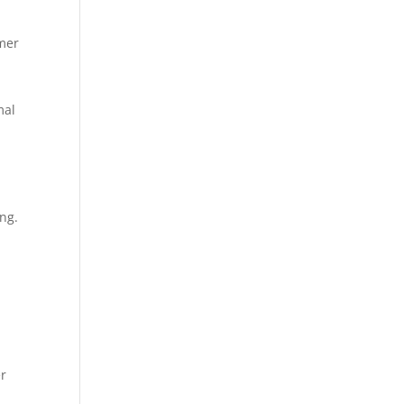
 mer
mal
ing.
er