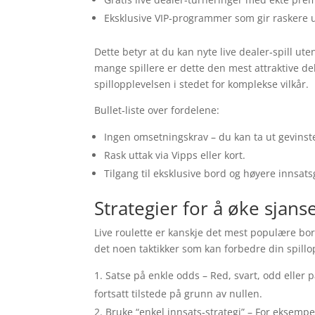
Eksklusive VIP‑programmer som gir raskere u
Dette betyr at du kan nyte live dealer‑spill u
mange spillere er dette den mest attraktive de
spillopplevelsen i stedet for komplekse vilkår.
Bullet‑liste over fordelene:
Ingen omsetningskrav – du kan ta ut gevinst
Rask uttak via Vipps eller kort.
Tilgang til eksklusive bord og høyere innsa
Strategier for å øke sjanse
Live roulette er kanskje det mest populære bord
det noen taktikker som kan forbedre din spillo
Satse på enkle odds – Red, svart, odd eller p
fortsatt tilstede på grunn av nullen.
Bruke “enkel innsats‑strategi” – For eksempe