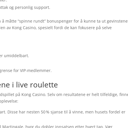
ttak og personlig support.
ten å måtte “spinne rundt” bonuspenger for å kunne ta ut gevinstene
len av Kong Casino, spesielt fordi de kan fokusere på selve
er umiddelbart.
tsgrense for VIP‑medlemmer.
ne i live roulette
spillet på Kong Casino. Selv om resultatene er helt tilfeldige, finn
pplevelse:
art. Disse har nesten 50 % sjanse til å vinne, men husets fordel er
l Martingale, hvor du dobler innsatsen etter hvert tap. Vær