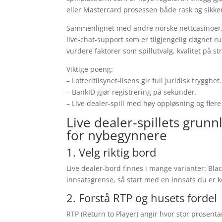
eller Mastercard prosessen både rask og sikke
Sammenlignet med andre norske nettcasinoer, 
live‑chat‑support som er tilgjengelig døgnet run
vurdere faktorer som spillutvalg, kvalitet på s
Viktige poeng:
– Lotteritilsynet‑lisens gir full juridisk trygghet.
– BankID gjør registrering på sekunder.
– Live dealer‑spill med høy oppløsning og flere
Live dealer‑spillets grun
for nybegynnere
1. Velg riktig bord
Live dealer‑bord finnes i mange varianter: Blac
innsatsgrense, så start med en innsats du er 
2. Forstå RTP og husets fordel
RTP (Return to Player) angir hvor stor prosent