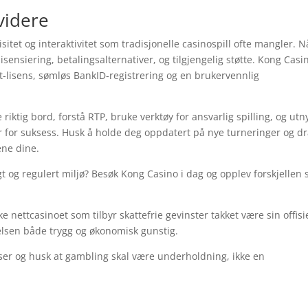
videre
isitet og interaktivitet som tradisjonelle casinospill ofte mangler. N
lisensiering, betalingsalternativer, og tilgjengelig støtte. Kong Casi
et‑lisens, sømløs BankID‑registrering og en brukervennlig
riktig bord, forstå RTP, bruke verktøy for ansvarlig spilling, og utn
 for suksess. Husk å holde deg oppdatert på nye turneringer og d
ene dine.
rygt og regulert miljø? Besøk Kong Casino i dag og opplev forskjellen 
nettcasinoet som tilbyr skattefrie gevinster takket være sin offisi
velsen både trygg og økonomisk gunstig.
pauser og husk at gambling skal være underholdning, ikke en