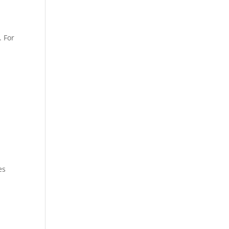
. For
es