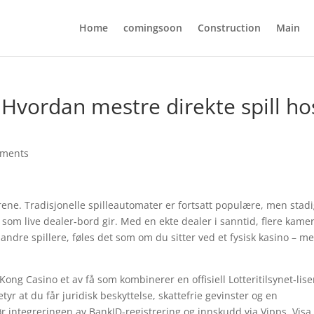
Home
comingsoon
Construction
Main
: Hvordan mestre direkte spill ho
mments
 årene. Tradisjonelle spilleautomater er fortsatt populære, men stad
 som live dealer‑bord gir. Med en ekte dealer i sanntid, flere kame
andre spillere, føles det som om du sitter ved et fysisk kasino – m
ng Casino et av få som kombinerer en offisiell Lotteritilsynet‑lis
yr at du får juridisk beskyttelse, skattefrie gevinster og en
gjør integreringen av BankID-registrering og innskudd via Vipps, Visa