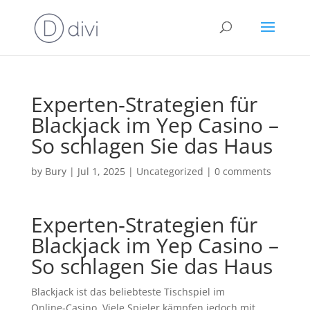
Experten‑Strategien für
Blackjack im Yep Casino –
So schlagen Sie das Haus
by
Bury
|
Jul 1, 2025
|
Uncategorized
|
0 comments
Experten‑Strategien für
Blackjack im Yep Casino –
So schlagen Sie das Haus
Blackjack ist das beliebteste Tischspiel im
Online‑Casino. Viele Spieler kämpfen jedoch mit