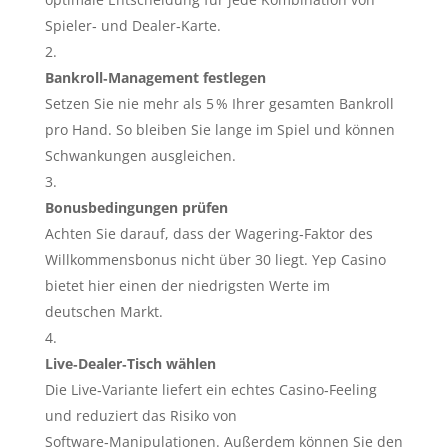
Spieler‑ und Dealer‑Karte.
Bankroll‑Management festlegen
Setzen Sie nie mehr als 5 % Ihrer gesamten Bankroll
pro Hand. So bleiben Sie lange im Spiel und können
Schwankungen ausgleichen.
Bonusbedingungen prüfen
Achten Sie darauf, dass der Wagering‑Faktor des
Willkommensbonus nicht über 30 liegt. Yep Casino
bietet hier einen der niedrigsten Werte im
deutschen Markt.
Live‑Dealer‑Tisch wählen
Die Live‑Variante liefert ein echtes Casino‑Feeling
und reduziert das Risiko von
Software‑Manipulationen. Außerdem können Sie den