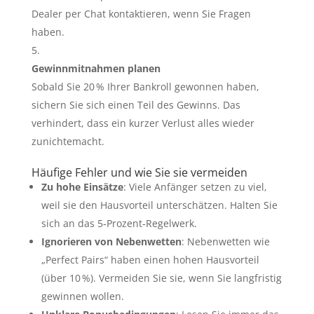
Dealer per Chat kontaktieren, wenn Sie Fragen
haben.
Gewinnmitnahmen planen
Sobald Sie 20 % Ihrer Bankroll gewonnen haben,
sichern Sie sich einen Teil des Gewinns. Das
verhindert, dass ein kurzer Verlust alles wieder
zunichtemacht.
Häufige Fehler und wie Sie sie vermeiden
Zu hohe Einsätze
: Viele Anfänger setzen zu viel,
weil sie den Hausvorteil unterschätzen. Halten Sie
sich an das 5‑Prozent‑Regelwerk.
Ignorieren von Nebenwetten
: Nebenwetten wie
„Perfect Pairs“ haben einen hohen Hausvorteil
(über 10 %). Vermeiden Sie sie, wenn Sie langfristig
gewinnen wollen.