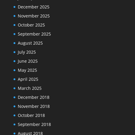
December 2025
November 2025
October 2025
September 2025
August 2025
July 2025
June 2025
May 2025
April 2025
March 2025
December 2018
November 2018
October 2018
September 2018
August 2018