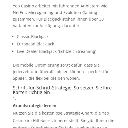
Yep Casino arbeitet mit führenden Anbietern wie
NetEnt, Microgaming und Evolution Gaming
zusammen. Für Blackjack stehen Ihnen über 30
Varianten zur Verfügung, darunter:
Classic Blackjack
European Blackjack
Live Dealer Blackjack (Echtzeit‑Streaming)
Die mobile Optimierung sorgt dafür, dass Sie
jederzeit und überall spielen können – perfekt für
Spieler, die flexibel bleiben wollen.
Schritt‑für‑Schritt‑Strategie: So setzen Sie Ihre
Karten richtig ein
Grundstrategie lernen
Nutzen Sie die kostenlose Strategie‑Chart, die Yep
Casino im Hilfebereich bereitstellt. Sie gibt Ihnen die
optimale Entscheidung für jede Kombination von