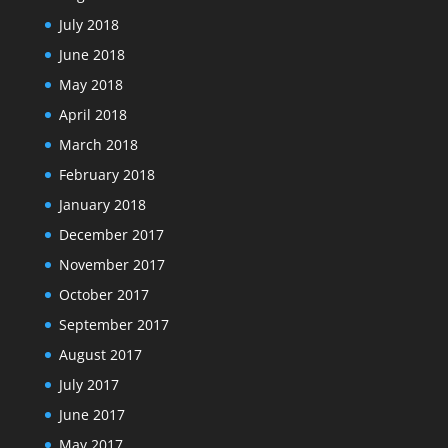
July 2018
June 2018
May 2018
April 2018
March 2018
February 2018
January 2018
December 2017
November 2017
October 2017
September 2017
August 2017
July 2017
June 2017
May 2017