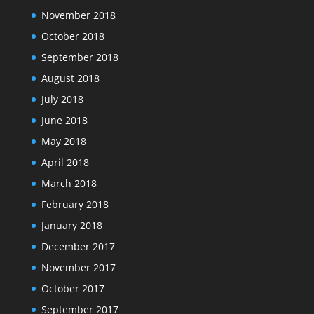
November 2018
October 2018
September 2018
August 2018
July 2018
June 2018
May 2018
April 2018
March 2018
February 2018
January 2018
December 2017
November 2017
October 2017
September 2017