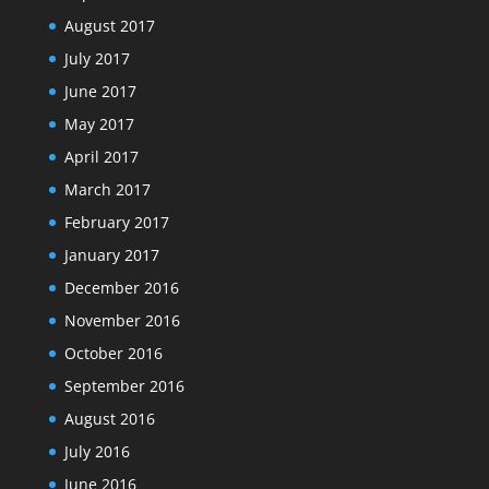
August 2017
July 2017
June 2017
May 2017
April 2017
March 2017
February 2017
January 2017
December 2016
November 2016
October 2016
September 2016
August 2016
July 2016
June 2016