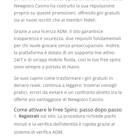
Newgioco Casino ha costruito la sua reputazione
proprio su queste promozioni, offrendo giri gratuiti
sia ai nuovi iscritti che ai membri fedeli.
Grazie a una licenza ADM, il sito garantisce
trasparenza e sicurezza, due requisiti fondamentali
per chi vuole giocare senza preoccupazioni. Inoltre,
la piattaforma è dotata di un supporto live attivo
24/7 e di un’app mobile fluida, così le tue free spins
sono sempre a portata di mano.
Se vuoi capire come trasformare i giri gratuiti in
denaro reale, continua a leggere: troverai consigli
pratici, errori da evitare e un confronto diretto tra le
offerte più vantaggiose di Newgioco Casino.
Come attivare le Free Spins: passo dopo passo
Registrati
sul sito. La procedura richiede pochi
minuti e la verifica dell’identità è rapida grazie al
sistema di verifica ADM.