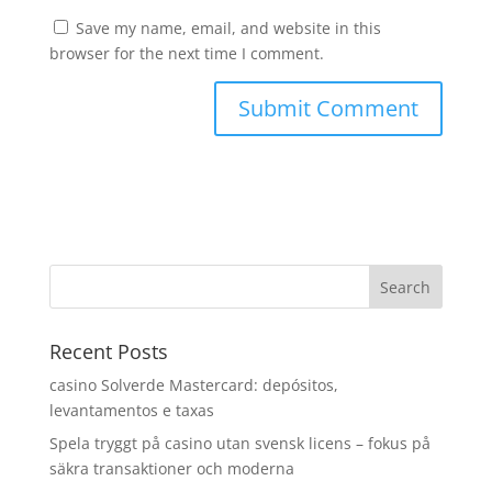
Save my name, email, and website in this
browser for the next time I comment.
Recent Posts
casino Solverde Mastercard: depósitos,
levantamentos e taxas
Spela tryggt på casino utan svensk licens – fokus på
säkra transaktioner och moderna