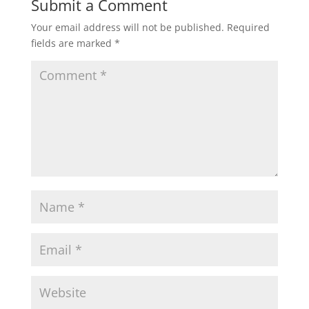
Submit a Comment
Your email address will not be published.
Required
fields are marked
*