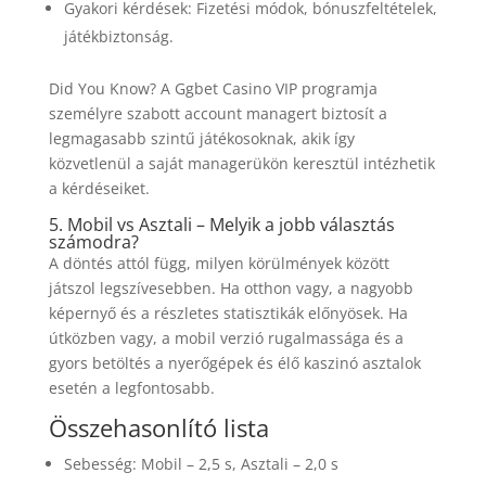
Gyakori kérdések: Fizetési módok, bónuszfeltételek,
játékbiztonság.
Did You Know? A Ggbet Casino VIP programja
személyre szabott account managert biztosít a
legmagasabb szintű játékosoknak, akik így
közvetlenül a saját managerükön keresztül intézhetik
a kérdéseiket.
5. Mobil vs Asztali – Melyik a jobb választás
számodra?
A döntés attól függ, milyen körülmények között
játszol legszívesebben. Ha otthon vagy, a nagyobb
képernyő és a részletes statisztikák előnyösek. Ha
útközben vagy, a mobil verzió rugalmassága és a
gyors betöltés a nyerőgépek és élő kaszinó asztalok
esetén a legfontosabb.
Összehasonlító lista
Sebesség: Mobil – 2,5 s, Asztali – 2,0 s