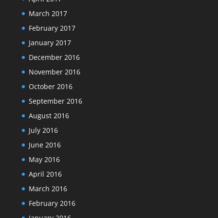
March 2017
February 2017
January 2017
December 2016
November 2016
October 2016
September 2016
August 2016
July 2016
June 2016
May 2016
April 2016
March 2016
February 2016
January 2016