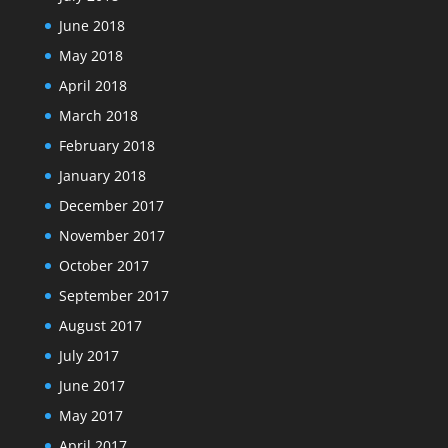
June 2018
May 2018
April 2018
March 2018
February 2018
January 2018
December 2017
November 2017
October 2017
September 2017
August 2017
July 2017
June 2017
May 2017
April 2017