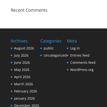
Recent Comments
Archives
Categories
Meta
August 2026
public
Log in
July 2026
Uncategorized
Entries feed
June 2026
Comments feed
May 2026
WordPress.org
April 2026
March 2026
February 2026
January 2026
December 2025