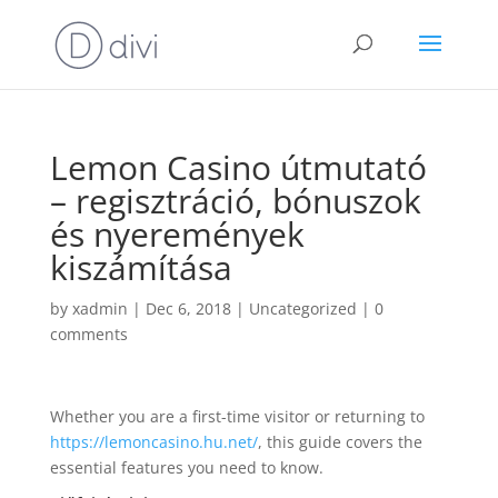
Lemon Casino útmutató
– regisztráció, bónuszok
és nyeremények
kiszámítása
by
xadmin
|
Dec 6, 2018
|
Uncategorized
|
0
comments
Whether you are a first-time visitor or returning to
https://lemoncasino.hu.net/
, this guide covers the
essential features you need to know.