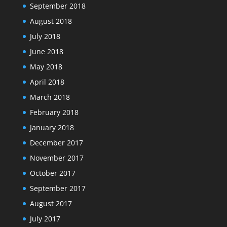
September 2018
August 2018
July 2018
June 2018
May 2018
April 2018
March 2018
February 2018
January 2018
December 2017
November 2017
October 2017
September 2017
August 2017
July 2017