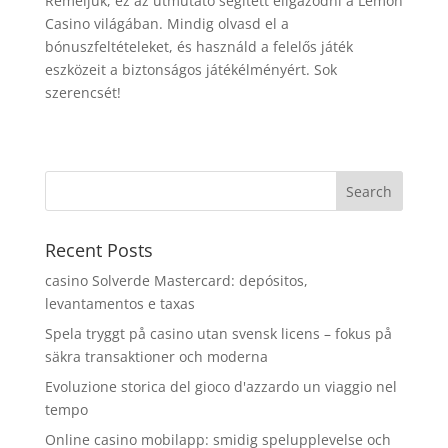
Reméljük, ez az útmutató segített eligazodni a Lemon
Casino világában. Mindig olvasd el a
bónuszfeltételeket, és használd a felelős játék
eszközeit a biztonságos játékélményért. Sok
szerencsét!
Recent Posts
casino Solverde Mastercard: depósitos,
levantamentos e taxas
Spela tryggt på casino utan svensk licens – fokus på
säkra transaktioner och moderna
Evoluzione storica del gioco d'azzardo un viaggio nel
tempo
Online casino mobilapp: smidig spelupplevelse och