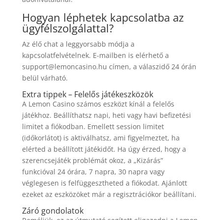
Hogyan léphetek kapcsolatba az
ügyfélszolgálattal?
Az élő chat a leggyorsabb módja a
kapcsolatfelvételnek. E-mailben is elérhető a
support@lemoncasino.hu címen, a válaszidő 24 órán
belül várható.
Extra tippek – Felelős játékeszközök
A Lemon Casino számos eszközt kínál a felelős
játékhoz. Beállíthatsz napi, heti vagy havi befizetési
limitet a fiókodban. Emellett session limitet
(időkorlátot) is aktiválhatsz, ami figyelmeztet, ha
elérted a beállított játékidőt. Ha úgy érzed, hogy a
szerencsejáték problémát okoz, a „Kizárás”
funkcióval 24 órára, 7 napra, 30 napra vagy
véglegesen is felfüggesztheted a fiókodat. Ajánlott
ezeket az eszközöket már a regisztrációkor beállítani.
Záró gondolatok