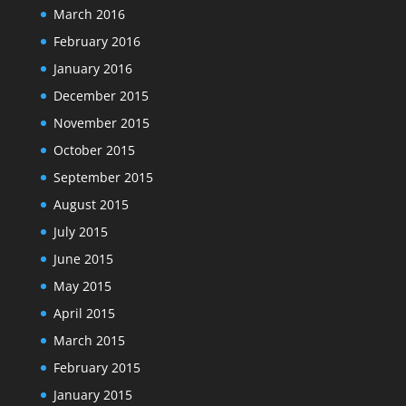
March 2016
February 2016
January 2016
December 2015
November 2015
October 2015
September 2015
August 2015
July 2015
June 2015
May 2015
April 2015
March 2015
February 2015
January 2015