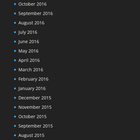
October 2016
September 2016
August 2016
July 2016
June 2016
May 2016
April 2016
March 2016
February 2016
January 2016
December 2015
November 2015
October 2015
September 2015
August 2015