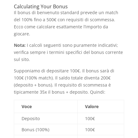
Calculating Your Bonus
Il bonus di benvenuto standard prevede un match
del 100% fino a 500€ con requisiti di scommessa.
Ecco come calcolare esattamente l’importo da
giocare.
Nota:
I calcoli seguenti sono puramente indicativi;
verifica sempre i termini specifici del bonus corrente
sul sito.
Supponiamo di depositare 100€. Il bonus sarà di
100€ (100% match). Il saldo totale diventa 200€
(deposito + bonus). Il requisito di scommessa è
tipicamente 35x il bonus + deposito. Quindi:
Voce
Valore
Deposito
100€
Bonus (100%)
100€