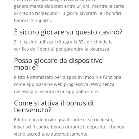
generalmente elaborati entro 24 ore, mentre le carte
di credito richiedono 1-3 giorni lavorativi e i bonifici
bancari 3-7 giorni.
È sicuro giocare su questo casinò?
Sì, il casinò utilizza crittografia SSL e richiede la
verifica dell’identità per garantire la sicurezza.
Posso giocare da dispositivo
mobile?
Il sito è ottimizzato per dispositivi mobili e funziona
come applicazione web progressiva (PWA) senza
necessità di scaricare un’app dallo store.
Come si attiva il bonus di
benvenuto?
Effettua un deposito qualificante e, se richiesto,
inserisci il codice bonus durante il deposito. Il bonus
viene accreditato automaticamente.