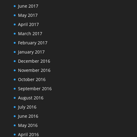
June 2017
May 2017
April 2017
March 2017
February 2017
January 2017
December 2016
November 2016
October 2016
September 2016
August 2016
July 2016
June 2016
May 2016
April 2016