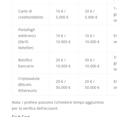
1
Carte di
10 € /
20 € /
gi
credito/debito
5.000 €
5.000 €
la
Portafogli
elettronici
10 € /
10 € /
E
(Skrill,
10.000 €
10.000 €
o
Neteller)
3
Bonifico
20 € /
50 € /
gi
bancario
10.000 €
10.000 €
la
Criptovalute
20 € /
20 € /
E
(Bitcoin,
50.000 €
50.000 €
o
Ethereum)
Nota: i prelievi possono richiedere tempo aggiuntivo
per la verifica dell’account.