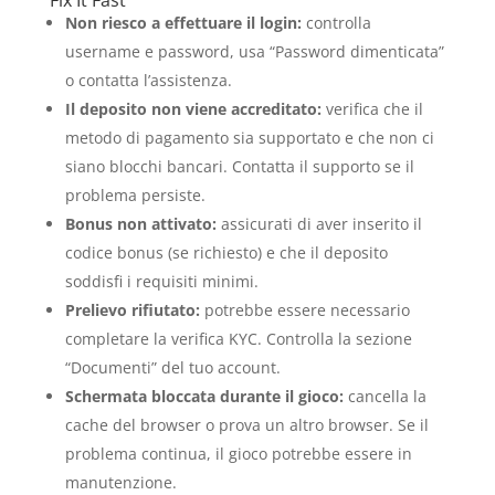
Fix It Fast
Non riesco a effettuare il login:
controlla
username e password, usa “Password dimenticata”
o contatta l’assistenza.
Il deposito non viene accreditato:
verifica che il
metodo di pagamento sia supportato e che non ci
siano blocchi bancari. Contatta il supporto se il
problema persiste.
Bonus non attivato:
assicurati di aver inserito il
codice bonus (se richiesto) e che il deposito
soddisfi i requisiti minimi.
Prelievo rifiutato:
potrebbe essere necessario
completare la verifica KYC. Controlla la sezione
“Documenti” del tuo account.
Schermata bloccata durante il gioco:
cancella la
cache del browser o prova un altro browser. Se il
problema continua, il gioco potrebbe essere in
manutenzione.