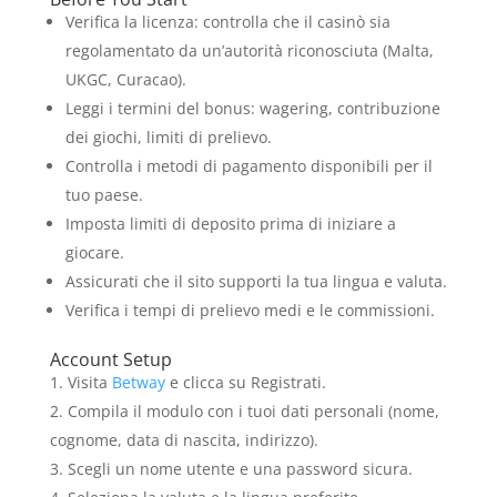
Verifica la licenza: controlla che il casinò sia
regolamentato da un’autorità riconosciuta (Malta,
UKGC, Curacao).
Leggi i termini del bonus: wagering, contribuzione
dei giochi, limiti di prelievo.
Controlla i metodi di pagamento disponibili per il
tuo paese.
Imposta limiti di deposito prima di iniziare a
giocare.
Assicurati che il sito supporti la tua lingua e valuta.
Verifica i tempi di prelievo medi e le commissioni.
Account Setup
Visita
Betway
e clicca su Registrati.
Compila il modulo con i tuoi dati personali (nome,
cognome, data di nascita, indirizzo).
Scegli un nome utente e una password sicura.