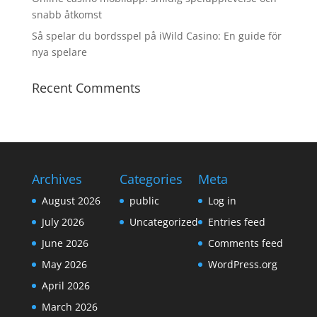
snabb åtkomst
Så spelar du bordsspel på iWild Casino: En guide för
nya spelare
Recent Comments
Archives
Categories
Meta
August 2026
public
Log in
July 2026
Uncategorized
Entries feed
June 2026
Comments feed
May 2026
WordPress.org
April 2026
March 2026