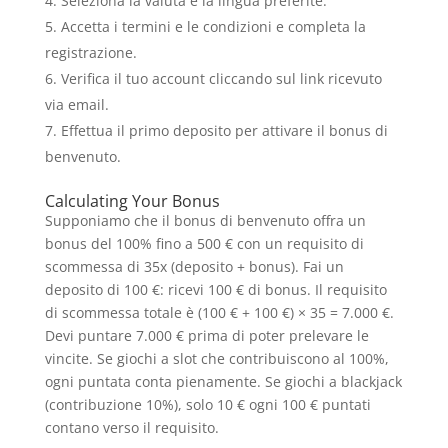
Seleziona la valuta e la lingua preferite.
Accetta i termini e le condizioni e completa la
registrazione.
Verifica il tuo account cliccando sul link ricevuto
via email.
Effettua il primo deposito per attivare il bonus di
benvenuto.
Calculating Your Bonus
Supponiamo che il bonus di benvenuto offra un
bonus del 100% fino a 500 € con un requisito di
scommessa di 35x (deposito + bonus). Fai un
deposito di 100 €: ricevi 100 € di bonus. Il requisito
di scommessa totale è (100 € + 100 €) × 35 = 7.000 €.
Devi puntare 7.000 € prima di poter prelevare le
vincite. Se giochi a slot che contribuiscono al 100%,
ogni puntata conta pienamente. Se giochi a blackjack
(contribuzione 10%), solo 10 € ogni 100 € puntati
contano verso il requisito.