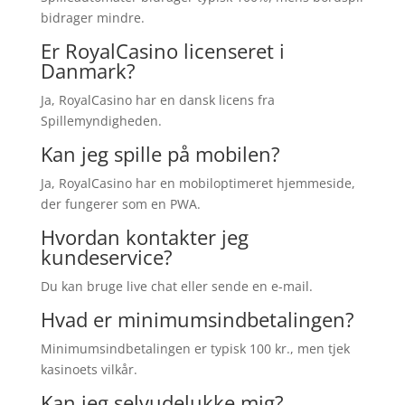
bidrager mindre.
Er RoyalCasino licenseret i
Danmark?
Ja, RoyalCasino har en dansk licens fra
Spillemyndigheden.
Kan jeg spille på mobilen?
Ja, RoyalCasino har en mobiloptimeret hjemmeside,
der fungerer som en PWA.
Hvordan kontakter jeg
kundeservice?
Du kan bruge live chat eller sende en e-mail.
Hvad er minimumsindbetalingen?
Minimumsindbetalingen er typisk 100 kr., men tjek
kasinoets vilkår.
Kan jeg selvudelukke mig?