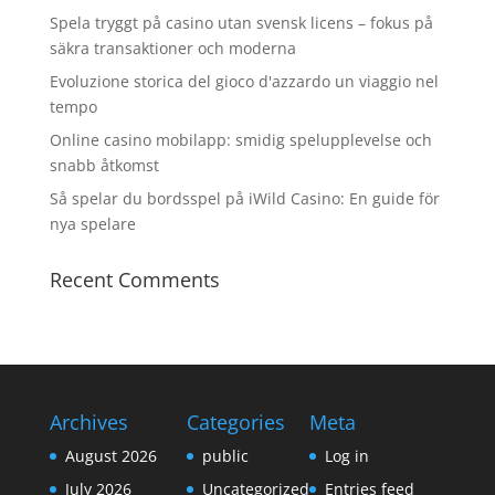
Spela tryggt på casino utan svensk licens – fokus på
säkra transaktioner och moderna
Evoluzione storica del gioco d'azzardo un viaggio nel
tempo
Online casino mobilapp: smidig spelupplevelse och
snabb åtkomst
Så spelar du bordsspel på iWild Casino: En guide för
nya spelare
Recent Comments
Archives
Categories
Meta
August 2026
public
Log in
July 2026
Uncategorized
Entries feed