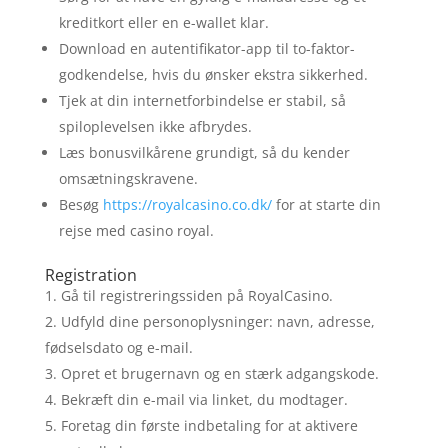
kreditkort eller en e-wallet klar.
Download en autentifikator-app til to-faktor-
godkendelse, hvis du ønsker ekstra sikkerhed.
Tjek at din internetforbindelse er stabil, så
spiloplevelsen ikke afbrydes.
Læs bonusvilkårene grundigt, så du kender
omsætningskravene.
Besøg
https://royalcasino.co.dk/
for at starte din
rejse med casino royal.
Registration
Gå til registreringssiden på RoyalCasino.
Udfyld dine personoplysninger: navn, adresse,
fødselsdato og e-mail.
Opret et brugernavn og en stærk adgangskode.
Bekræft din e-mail via linket, du modtager.
Foretag din første indbetaling for at aktivere