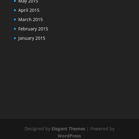
May 2015
April 2015
March 2015
February 2015
January 2015
Designed by
Elegant Themes
| Powered by
WordPress