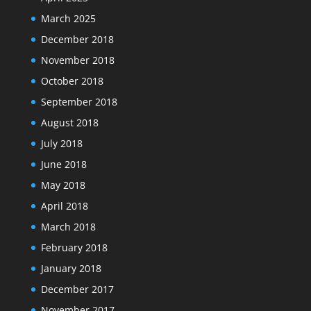
March 2025
December 2018
November 2018
October 2018
September 2018
August 2018
July 2018
June 2018
May 2018
April 2018
March 2018
February 2018
January 2018
December 2017
November 2017