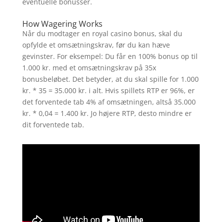
eventuelle bonusser.
How Wagering Works
Når du modtager en royal casino bonus, skal du
opfylde et omsætningskrav, før du kan hæve
gevinster. For eksempel: Du får en 100% bonus op til
1.000 kr. med et omsætningskrav på 35x
bonusbeløbet. Det betyder, at du skal spille for 1.000
kr. * 35 = 35.000 kr. i alt. Hvis spillets RTP er 96%, er
det forventede tab 4% af omsætningen, altså 35.000
kr. * 0,04 = 1.400 kr. Jo højere RTP, desto mindre er
dit forventede tab.