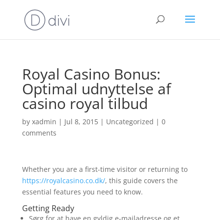
Royal Casino Bonus:
Optimal udnyttelse af
casino royal tilbud
by
xadmin
|
Jul 8, 2015
|
Uncategorized
|
0
comments
Whether you are a first-time visitor or returning to
https://royalcasino.co.dk/
, this guide covers the
essential features you need to know.
Getting Ready
Sørg for at have en gyldig e-mailadresse og et