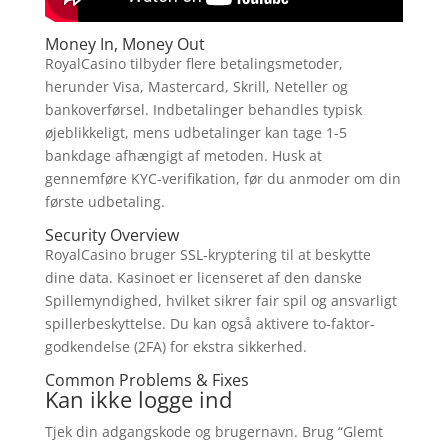
Money In, Money Out
RoyalCasino tilbyder flere betalingsmetoder,
herunder Visa, Mastercard, Skrill, Neteller og
bankoverførsel. Indbetalinger behandles typisk
øjeblikkeligt, mens udbetalinger kan tage 1-5
bankdage afhængigt af metoden. Husk at
gennemføre KYC-verifikation, før du anmoder om din
første udbetaling.
Security Overview
RoyalCasino bruger SSL-kryptering til at beskytte
dine data. Kasinoet er licenseret af den danske
Spillemyndighed, hvilket sikrer fair spil og ansvarligt
spillerbeskyttelse. Du kan også aktivere to-faktor-
godkendelse (2FA) for ekstra sikkerhed.
Common Problems & Fixes
Kan ikke logge ind
Tjek din adgangskode og brugernavn. Brug “Glemt