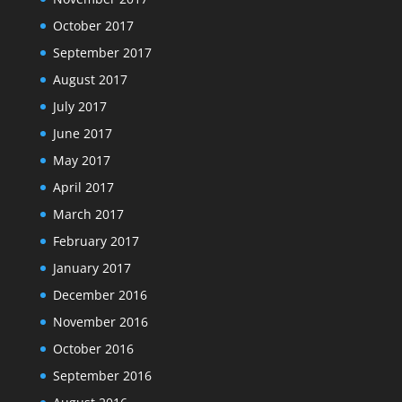
October 2017
September 2017
August 2017
July 2017
June 2017
May 2017
April 2017
March 2017
February 2017
January 2017
December 2016
November 2016
October 2016
September 2016