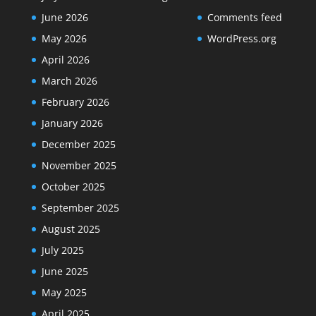
June 2026
Comments feed
May 2026
WordPress.org
April 2026
March 2026
February 2026
January 2026
December 2025
November 2025
October 2025
September 2025
August 2025
July 2025
June 2025
May 2025
April 2025