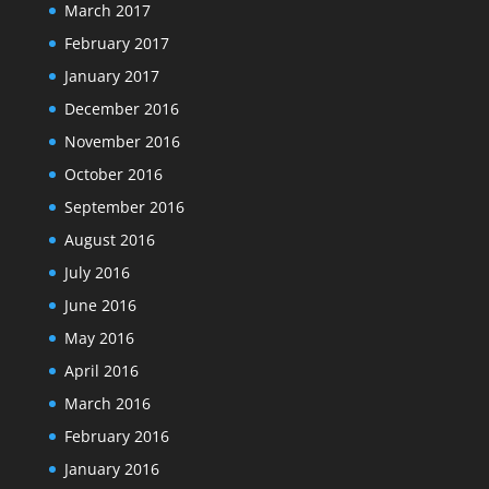
March 2017
February 2017
January 2017
December 2016
November 2016
October 2016
September 2016
August 2016
July 2016
June 2016
May 2016
April 2016
March 2016
February 2016
January 2016