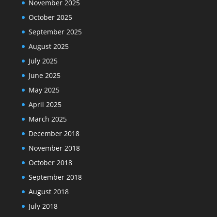
November 2025
October 2025
September 2025
August 2025
July 2025
June 2025
May 2025
April 2025
March 2025
December 2018
November 2018
October 2018
September 2018
August 2018
July 2018