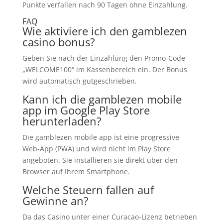
Punkte verfallen nach 90 Tagen ohne Einzahlung.
FAQ
Wie aktiviere ich den gamblezen
casino bonus?
Geben Sie nach der Einzahlung den Promo‑Code
„WELCOME100“ im Kassenbereich ein. Der Bonus
wird automatisch gutgeschrieben.
Kann ich die gamblezen mobile
app im Google Play Store
herunterladen?
Die gamblezen mobile app ist eine progressive
Web‑App (PWA) und wird nicht im Play Store
angeboten. Sie installieren sie direkt über den
Browser auf Ihrem Smartphone.
Welche Steuern fallen auf
Gewinne an?
Da das Casino unter einer Curacao‑Lizenz betrieben