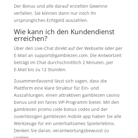
Der Bonus und alle darauf erzielten Gewinne
verfallen. Sie können dann nur noch Ihr
ursprüngliches Echtgeld auszahlen.
Wie kann ich den Kundendienst
erreichen?
Über den Live‑Chat direkt auf der Webseite oder per
E‑Mail an support@gamblezen.com. Die Antwortzeit
beträgt im Chat durchschnittlich 2 Minuten, per
E‑Mail bis zu 12 Stunden.
Zusammenfassend lässt sich sagen, dass die
Plattform eine klare Struktur für Ein‑ und
Auszahlungen, einen attraktiven gamblezen casino
bonus und ein faires VIP‑Programm bietet. Mit den
gamblezen promo code bonus codes und der
zuverlässigen gamblezen mobile app haben Sie alle
Werkzeuge für ein unterhaltsames Spielerlebnis.
Denken Sie daran, verantwortungsbewusst zu
spielen.