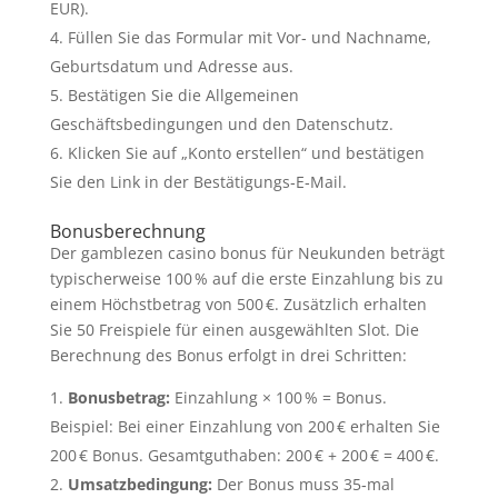
EUR).
Füllen Sie das Formular mit Vor‑ und Nachname,
Geburtsdatum und Adresse aus.
Bestätigen Sie die Allgemeinen
Geschäftsbedingungen und den Datenschutz.
Klicken Sie auf „Konto erstellen“ und bestätigen
Sie den Link in der Bestätigungs‑E‑Mail.
Bonusberechnung
Der gamblezen casino bonus für Neukunden beträgt
typischerweise 100 % auf die erste Einzahlung bis zu
einem Höchstbetrag von 500 €. Zusätzlich erhalten
Sie 50 Freispiele für einen ausgewählten Slot. Die
Berechnung des Bonus erfolgt in drei Schritten:
Bonusbetrag:
Einzahlung × 100 % = Bonus.
Beispiel: Bei einer Einzahlung von 200 € erhalten Sie
200 € Bonus. Gesamtguthaben: 200 € + 200 € = 400 €.
Umsatzbedingung:
Der Bonus muss 35‑mal